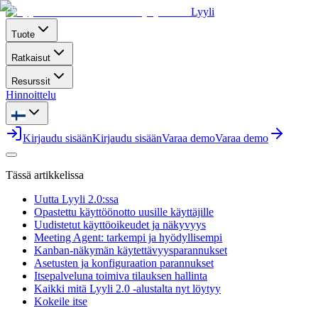
Lyyli
Tuote
Ratkaisut
Resurssit
Hinnoittelu
Kirjaudu sisään
Kirjaudu sisään
Varaa demo
Varaa demo
Tässä artikkelissa
Uutta Lyyli 2.0:ssa
Opastettu käyttöönotto uusille käyttäjille
Uudistetut käyttöoikeudet ja näkyvyys
Meeting Agent: tarkempi ja hyödyllisempi
Kanban-näkymän käytettävyysparannukset
Asetusten ja konfiguraation parannukset
Itsepalveluna toimiva tilauksen hallinta
Kaikki mitä Lyyli 2.0 -alustalta nyt löytyy
Kokeile itse