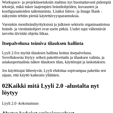
Workspace- ja projektiasetuksiin mahtuu nyt huomattavasti pidempiä
tekstejä, mikä tukee laajempien brändiohjeiden, kuvausten ja
konfiguraatioiden tallentamista. Lisäksi Inbox- ja Image Bank -
näkymiin tehtiin pieniä käytettävyysparannuksia.
Varsinkin monibrändiyrityksissä ja julkisen sektorin organisaatioissa
brändi- ja viestintäohjeet ovat usein pitkiä. Uudet rajat vähentävät
tarvetta tiivistää ohjeita liikaa.
Itsepalveluna toimiva tilauksen hallinta
Lyyli 2.0:n myötä tilauksen hallinta hoituu itsepalveluna.
Sovelluksesta löytyy selkeä pakettivertailu ja tilauksen valinta, ja
asiakasportaalista näkee tilauksen tilan, käyttörajat ja laskutuksen.
Jos käyttörajat lähestyvät, Lyyli ehdottaa sopivampaa pakettia sen
sijaan, että käyttö katkeaisi yllättäen.
02
Kaikki mitä Lyyli 2.0 -alustalta nyt
löytyy
Lyyli 2.0 -kokonaisuus