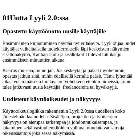
01
Uutta Lyyli 2.0:ssa
Opastettu käyttöönotto uusille käyttäjille
Ensimmäinen kirjautuminen näyttää nyt erilaiselta. Lyyli ohjaa uudet
käyttäjät vaiheittaisella tuotekierroksella läpi keskeisten näkymien:
sisältönäkymä, Kanban-taulu ja sisältökortit tulevat tutuiksi jo
ensimmäisten minuuttien aikana.
Kierros muistaa, mihin jäit. Jos keskeytät ja palaat myöhemmin,
opastus jatkuu siitä, mihin edellisellä kerralla pääsit. Tämä lyhentää
aikaa ensimmäiseen tuottavaan työhetkeen etenkin tiimeissä, joihin
tulee jatkuvasti uusia käyttäjiä, freelancereita tai hyväksyjiä.
Uudistetut käyttöoikeudet ja näkyvyys
Käyttöoikeuslogiikka rakennettiin Lyyli 2.0:ssa uudelleen koko
järjestelmän laajuudelta. Sisältöjen, projektien ja työtietojen
näkyvyys on aiempaa tarkempaa ja johdonmukaisempaa, ja
jakaminen sekä vastuuhenkilöiden valinnat noudattavat samoja
oikeussääntöjä jokaisessa näkymässä.