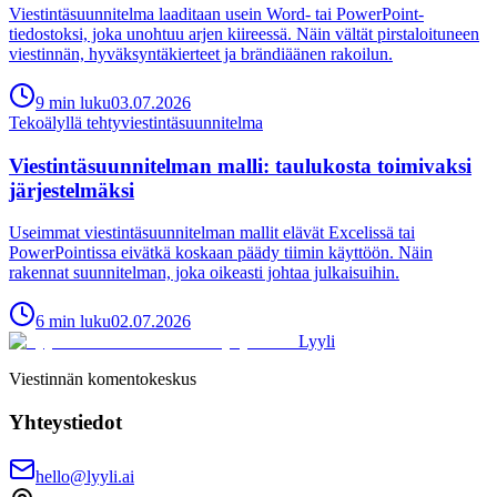
Viestintäsuunnitelma laaditaan usein Word- tai PowerPoint-
tiedostoksi, joka unohtuu arjen kiireessä. Näin vältät pirstaloituneen
viestinnän, hyväksyntäkierteet ja brändiäänen rakoilun.
9
min
luku
03.07.2026
Tekoälyllä tehty
viestintäsuunnitelma
Viestintäsuunnitelman malli: taulukosta toimivaksi
järjestelmäksi
Useimmat viestintäsuunnitelman mallit elävät Excelissä tai
PowerPointissa eivätkä koskaan päädy tiimin käyttöön. Näin
rakennat suunnitelman, joka oikeasti johtaa julkaisuihin.
6
min
luku
02.07.2026
Lyyli
Viestinnän komentokeskus
Yhteystiedot
hello@lyyli.ai