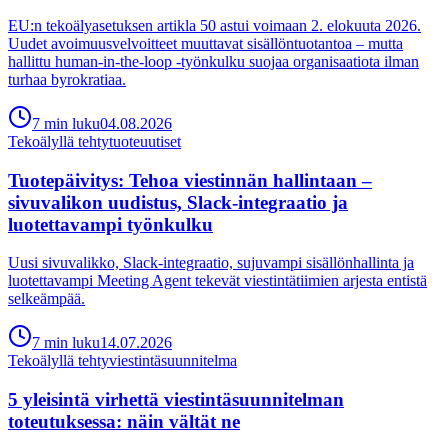
EU:n tekoälyasetuksen artikla 50 astui voimaan 2. elokuuta 2026.
Uudet avoimuusvelvoitteet muuttavat sisällöntuotantoa – mutta
hallittu human-in-the-loop -työnkulku suojaa organisaatiota ilman
turhaa byrokratiaa.
7
min
luku
04.08.2026
Tekoälyllä tehty
tuoteuutiset
Tuotepäivitys: Tehoa viestinnän hallintaan –
sivuvalikon uudistus, Slack-integraatio ja
luotettavampi työnkulku
Uusi sivuvalikko, Slack-integraatio, sujuvampi sisällönhallinta ja
luotettavampi Meeting Agent tekevät viestintätiimien arjesta entistä
selkeämpää.
7
min
luku
14.07.2026
Tekoälyllä tehty
viestintäsuunnitelma
5 yleisintä virhettä viestintäsuunnitelman
toteutuksessa: näin vältät ne