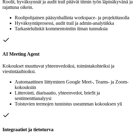
Roolit, hyväksynnät ja audit trail pitävät tiimin työn läpinäkyvänä ja
rajattuna oikein.
Roolipohjainen pääsynhallinta workspace- ja projektitasolla
Hyväksyntäprosessi, audit trail ja admin-analytiikka
Tarkastelulinkit kommentointiin ilman tunnuksia
AI Meeting Agent
Kokoukset muuttuvat yhteenvedoiksi, toimintakohteiksi ja
viestintäaihioiksi.
Automaattinen liittyminen Google Meet-, Teams- ja Zoom-
kokouksiin
Litterointi, diarisaatio, yhteenvedot, briefit ja
sentimenttianalyysi
Toistuvien teemojen tunnistus useamman kokouksen yli
Integraatiot ja tietoturva