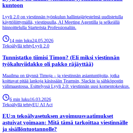
kuntoon
Lyyli 2.0 on viestinnän työnkulun hallintajärjestelmä uudistetulla
käyttöliittymällä, viestipuulla, AI Meeting Agentilla ja selkeällä
hinnoittelulla Starterista Professionaliin.
14
min
luku
24.05.2026
Tekoälyllä tehty
Lyyli 2.0
Tunnistatko tiimisi Timon? (Eli miksi viestinnän
työkaluviidakko oli pakko räjäyttää)
Maailma on täynnä Timoja – ja viestinnän asiantuntijoita, jotka
koittavat pitää lankoja käsissään Teamsin, Slackin ja sähköpostin
välimaastossa. Esittelyssä Lyyli 2.0: viestinnän uusi komentokeskus.
6
min
luku
16.03.2026
Tekoälyllä tehty
EU AI Act
EU:n tekoälyasetuksen avoimuusvaatimukset
astuivat voimaan: Mitä tämä tarkoittaa viestinnälle
ja sisällöntuotannolle?