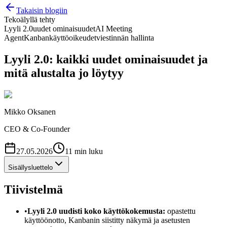
Takaisin blogiin
Tekoälyllä tehty
Lyyli 2.0
uudet ominaisuudet
AI Meeting
Agent
Kanban
käyttöoikeudet
viestinnän hallinta
Lyyli 2.0: kaikki uudet ominaisuudet ja
mitä alustalta jo löytyy
Mikko Oksanen
CEO & Co-Founder
27.05.2026
11
min
luku
Sisällysluettelo
Tiivistelmä
•
Lyyli 2.0 uudisti koko käyttökokemusta:
opastettu
käyttöönotto, Kanbanin siistitty näkymä ja asetusten