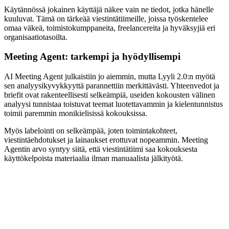
Käytännössä jokainen käyttäjä näkee vain ne tiedot, jotka hänelle
kuuluvat. Tämä on tärkeää viestintätiimeille, joissa työskentelee
omaa väkeä, toimistokumppaneita, freelancereita ja hyväksyjiä eri
organisaatiotasoilta.
Meeting Agent: tarkempi ja hyödyllisempi
AI Meeting Agent julkaistiin jo aiemmin, mutta Lyyli 2.0:n myötä
sen analyysikyvykkyyttä parannettiin merkittävästi. Yhteenvedot ja
briefit ovat rakenteellisesti selkeämpiä, useiden kokousten välinen
analyysi tunnistaa toistuvat teemat luotettavammin ja kielentunnistus
toimii paremmin monikielisissä kokouksissa.
Myös labelointi on selkeämpää, joten toimintakohteet,
viestintäehdotukset ja lainaukset erottuvat nopeammin. Meeting
Agentin arvo syntyy siitä, että viestintätiimi saa kokouksesta
käyttökelpoista materiaalia ilman manuaalista jälkityötä.