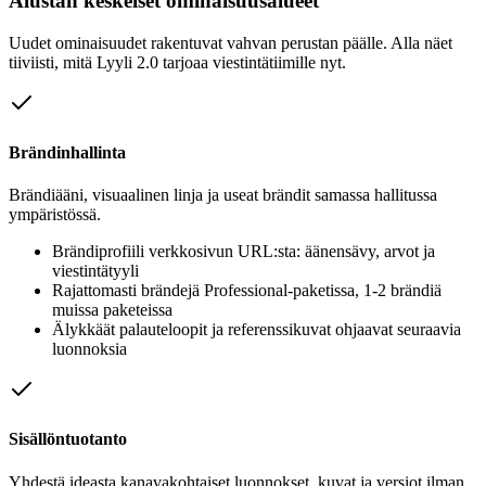
Alustan keskeiset ominaisuusalueet
Uudet ominaisuudet rakentuvat vahvan perustan päälle. Alla näet
tiiviisti, mitä Lyyli 2.0 tarjoaa viestintätiimille nyt.
Brändinhallinta
Brändiääni, visuaalinen linja ja useat brändit samassa hallitussa
ympäristössä.
Brändiprofiili verkkosivun URL:sta: äänensävy, arvot ja
viestintätyyli
Rajattomasti brändejä Professional-paketissa, 1-2 brändiä
muissa paketeissa
Älykkäät palauteloopit ja referenssikuvat ohjaavat seuraavia
luonnoksia
Sisällöntuotanto
Yhdestä ideasta kanavakohtaiset luonnokset, kuvat ja versiot ilman