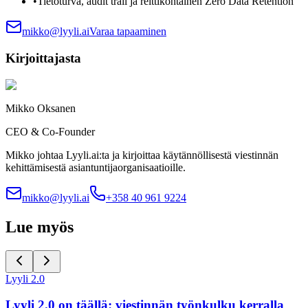
•
Tietoturva, audit trail ja reittikohtainen Zero Data Retention
mikko@lyyli.ai
Varaa tapaaminen
Kirjoittajasta
Mikko Oksanen
CEO & Co-Founder
Mikko johtaa Lyyli.ai:ta ja kirjoittaa käytännöllisestä viestinnän
kehittämisestä asiantuntijaorganisaatioille.
mikko@lyyli.ai
+358 40 961 9224
Lue myös
Lyyli 2.0
Lyyli 2.0 on täällä: viestinnän työnkulku kerralla