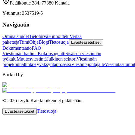
Petäiköntie 384, 77380 Kantala
Y-tunnus
: 3537519-5
Navigaatio
Ominaisuudet
Tietoturva
Hinnoittelu
Vertaa
paketteja
Tiimi
Ohje
Blogi
Tietosuoja
Evästeasetukset
Dokumentaatio
FAQ
Viestinnän hallinta
Kokousagentti
Sisäisen viestinnän
työkalu
Muutosviestintä
Julkinen sektori
Viestinnän
projektinhallinta
Hyväksyntäprosessi
Viestintäjohtajalle
Viestintäsuunni
Backed by
©
2026
Lyyli.
Kaikki oikeudet pidätetään.
Tietosuoja
Evästeasetukset