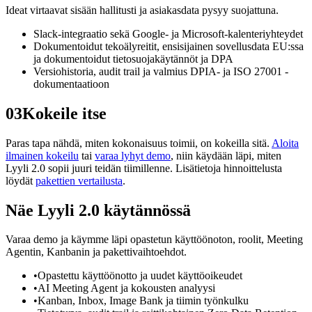
Ideat virtaavat sisään hallitusti ja asiakasdata pysyy suojattuna.
Slack-integraatio sekä Google- ja Microsoft-kalenteriyhteydet
Dokumentoidut tekoälyreitit, ensisijainen sovellusdata EU:ssa
ja dokumentoidut tietosuojakäytännöt ja DPA
Versiohistoria, audit trail ja valmius DPIA- ja ISO 27001 -
dokumentaatioon
03
Kokeile itse
Paras tapa nähdä, miten kokonaisuus toimii, on kokeilla sitä.
Aloita
ilmainen kokeilu
tai
varaa lyhyt demo
, niin käydään läpi, miten
Lyyli 2.0 sopii juuri teidän tiimillenne. Lisätietoja hinnoittelusta
löydät
pakettien vertailusta
.
Näe Lyyli 2.0 käytännössä
Varaa demo ja käymme läpi opastetun käyttöönoton, roolit, Meeting
Agentin, Kanbanin ja pakettivaihtoehdot.
•
Opastettu käyttöönotto ja uudet käyttöoikeudet
•
AI Meeting Agent ja kokousten analyysi
•
Kanban, Inbox, Image Bank ja tiimin työnkulku