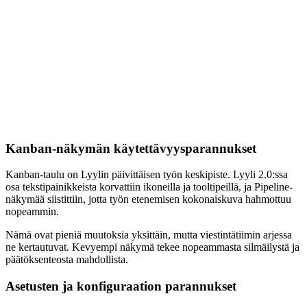
Kanban-näkymän käytettävyysparannukset
Kanban-taulu on Lyylin päivittäisen työn keskipiste. Lyyli 2.0:ssa
osa tekstipainikkeista korvattiin ikoneilla ja tooltipeillä, ja Pipeline-
näkymää siistittiin, jotta työn etenemisen kokonaiskuva hahmottuu
nopeammin.
Nämä ovat pieniä muutoksia yksittäin, mutta viestintätiimin arjessa
ne kertautuvat. Kevyempi näkymä tekee nopeammasta silmäilystä ja
päätöksenteosta mahdollista.
Asetusten ja konfiguraation parannukset