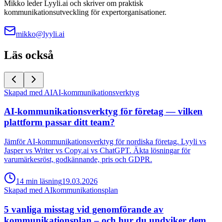
Mikko leder Lyyli.ai och skriver om praktisk
kommunikationsutveckling för expertorganisationer.
mikko@lyyli.ai
Läs också
Skapad med AI
AI-kommunikationsverktyg
AI-kommunikationsverktyg för företag — vilken
plattform passar ditt team?
Jämför AI-kommunikationsverktyg för nordiska företag. Lyyli vs
Jasper vs Writer vs Copy.ai vs ChatGPT. Äkta lösningar för
varumärkesröst, godkännande, pris och GDPR.
14
min
läsning
19.03.2026
Skapad med AI
kommunikationsplan
5 vanliga misstag vid genomförande av
kommunikationsplan – och hur du undviker dem