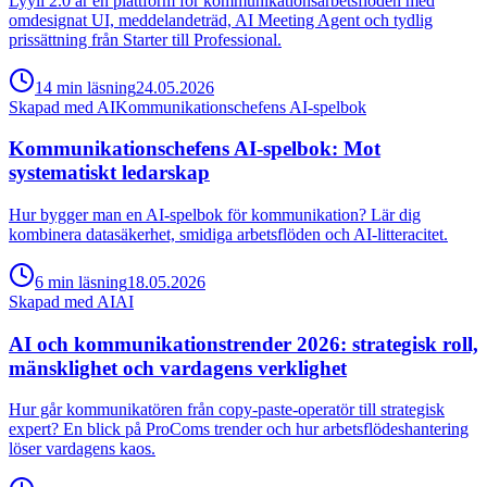
Lyyli 2.0 är en plattform för kommunikationsarbetsflöden med
omdesignat UI, meddelandeträd, AI Meeting Agent och tydlig
prissättning från Starter till Professional.
14
min
läsning
24.05.2026
Skapad med AI
Kommunikationschefens AI-spelbok
Kommunikationschefens AI-spelbok: Mot
systematiskt ledarskap
Hur bygger man en AI-spelbok för kommunikation? Lär dig
kombinera datasäkerhet, smidiga arbetsflöden och AI-litteracitet.
6
min
läsning
18.05.2026
Skapad med AI
AI
AI och kommunikationstrender 2026: strategisk roll,
mänsklighet och vardagens verklighet
Hur går kommunikatören från copy-paste-operatör till strategisk
expert? En blick på ProComs trender och hur arbetsflödeshantering
löser vardagens kaos.