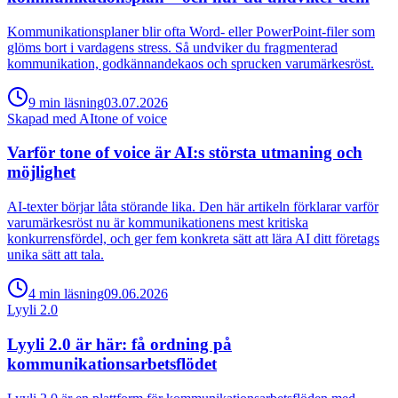
Kommunikationsplaner blir ofta Word- eller PowerPoint-filer som
glöms bort i vardagens stress. Så undviker du fragmenterad
kommunikation, godkännandekaos och sprucken varumärkesröst.
9
min
läsning
03.07.2026
Skapad med AI
tone of voice
Varför tone of voice är AI:s största utmaning och
möjlighet
AI-texter börjar låta störande lika. Den här artikeln förklarar varför
varumärkesröst nu är kommunikationens mest kritiska
konkurrensfördel, och ger fem konkreta sätt att lära AI ditt företags
unika sätt att tala.
4
min
läsning
09.06.2026
Lyyli 2.0
Lyyli 2.0 är här: få ordning på
kommunikationsarbetsflödet