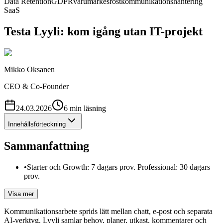
Data Retention
GDPR
varumärkesröst
kommunikationshantering
SaaS
Testa Lyyli: kom igång utan IT-projekt
Mikko Oksanen
CEO & Co-Founder
24.03.2026
6
min
läsning
Innehållsförteckning
Sammanfattning
•
Starter och Growth: 7 dagars prov. Professional: 30 dagars
prov.
Visa mer
Kommunikationsarbete sprids lätt mellan chatt, e-post och separata
AI-verktyg. Lyyli samlar behov, planer, utkast, kommentarer och