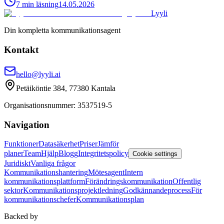
7
min
läsning
14.05.2026
Lyyli
Din kompletta kommunikationsagent
Kontakt
hello@lyyli.ai
Petäiköntie 384, 77380 Kantala
Organisationsnummer
: 3537519-5
Navigation
Funktioner
Datasäkerhet
Priser
Jämför
planer
Team
Hjälp
Blogg
Integritetspolicy
Cookie settings
Juridiskt
Vanliga frågor
Kommunikationshantering
Mötesagent
Intern
kommunikationsplattform
Förändringskommunikation
Offentlig
sektor
Kommunikationsprojektledning
Godkännandeprocess
För
kommunikationschefer
Kommunikationsplan
Backed by