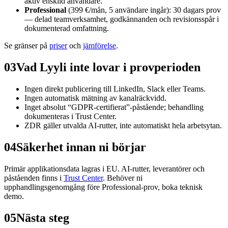
aktiv enskild användare.
Professional
(399 €/mån, 5 användare ingår): 30 dagars prov
— delad teamverksamhet, godkännanden och revisionsspår i
dokumenterad omfattning.
Se gränser på
priser
och
jämförelse
.
03
Vad Lyyli inte lovar i provperioden
Ingen direkt publicering till LinkedIn, Slack eller Teams.
Ingen automatisk mätning av kanalräckvidd.
Inget absolut “GDPR-certifierat”-påstående; behandling
dokumenteras i Trust Center.
ZDR gäller utvalda AI-rutter, inte automatiskt hela arbetsytan.
04
Säkerhet innan ni börjar
Primär applikationsdata lagras i EU. AI-rutter, leverantörer och
påståenden finns i
Trust Center
. Behöver ni
upphandlingsgenomgång före Professional-prov, boka teknisk
demo.
05
Nästa steg