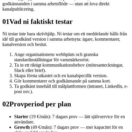
godkännanden i samma arbetsflöde — utan att lova direkt
kanalpublicering.
01
Vad ni faktiskt testar
Ni testar inte bara skrivhjälp. Ni testar om ett meddelande hålls från
idé till godkänd version i samma arbetsyta: ägare, kommentarer,
kanalversion och beslut.
Ange organisationens webbplats och granska
standardinställningar för varumärkesröst.
Ta in ett riktigt kommunikationsbehov (mötesanteckningar,
Slack eller brief).
Skapa första utkastet och en kanalspecifik version.
Gör kommentarer och godkännande på samma kort.
Ta godkänt innehåll till målplattformen (intranet, LinkedIn, e-
post osv.).
02
Provperiod per plan
Starter
(19 €/mån): 7 dagars prov — lätt självservice för en
användare.
Growth
(49 €/mån): 7 dagars prov — mer kapacitet för en