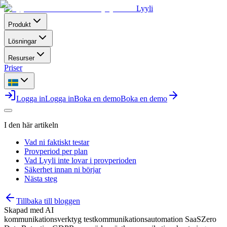
Lyyli
Produkt
Lösningar
Resurser
Priser
Logga in
Logga in
Boka en demo
Boka en demo
I den här artikeln
Vad ni faktiskt testar
Provperiod per plan
Vad Lyyli inte lovar i provperioden
Säkerhet innan ni börjar
Nästa steg
Tillbaka till bloggen
Skapad med AI
kommunikationsverktyg test
kommunikationsautomation SaaS
Zero