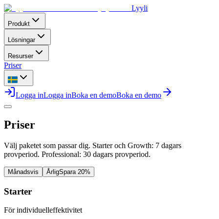
Lyyli
Produkt
Lösningar
Resurser
Priser
Logga in
Logga in
Boka en demo
Boka en demo
Priser
Välj paketet som passar dig. Starter och Growth: 7 dagars
provperiod. Professional: 30 dagars provperiod.
Månadsvis
Årlig
Spara 20%
Starter
För individuelleffektivitet