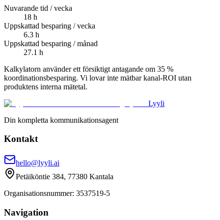
Nuvarande tid / vecka
18
h
Uppskattad besparing / vecka
6.3
h
Uppskattad besparing / månad
27.1
h
Kalkylatorn använder ett försiktigt antagande om 35 %
koordinationsbesparing. Vi lovar inte mätbar kanal-ROI utan
produktens interna mätetal.
Lyyli
Din kompletta kommunikationsagent
Kontakt
hello@lyyli.ai
Petäiköntie 384, 77380 Kantala
Organisationsnummer
: 3537519-5
Navigation