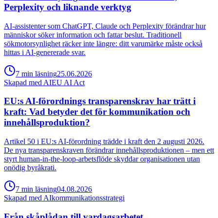
Perplexity och liknande verktyg
AI-assistenter som ChatGPT, Claude och Perplexity förändrar hur
människor söker information och fattar beslut. Traditionell
sökmotorsynlighet räcker inte längre: ditt varumärke måste också
hittas i AI-genererade svar.
7
min
läsning
25.06.2026
Skapad med AI
EU AI Act
EU:s AI-förordnings transparenskrav har trätt i
kraft: Vad betyder det för kommunikation och
innehållsproduktion?
Artikel 50 i EU:s AI-förordning trädde i kraft den 2 augusti 2026.
De nya transparenskraven förändrar innehållsproduktionen – men ett
styrt human-in-the-loop-arbetsflöde skyddar organisationen utan
onödig byråkrati.
7
min
läsning
04.08.2026
Skapad med AI
kommunikationsstrategi
Från skåplådan till vardagsarbetet