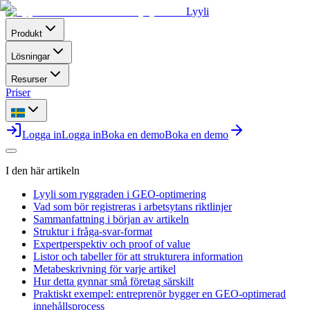
Lyyli
Produkt
Lösningar
Resurser
Priser
Logga in
Logga in
Boka en demo
Boka en demo
I den här artikeln
Lyyli som ryggraden i GEO-optimering
Vad som bör registreras i arbetsytans riktlinjer
Sammanfattning i början av artikeln
Struktur i fråga-svar-format
Expertperspektiv och proof of value
Listor och tabeller för att strukturera information
Metabeskrivning för varje artikel
Hur detta gynnar små företag särskilt
Praktiskt exempel: entreprenör bygger en GEO-optimerad
innehållsprocess