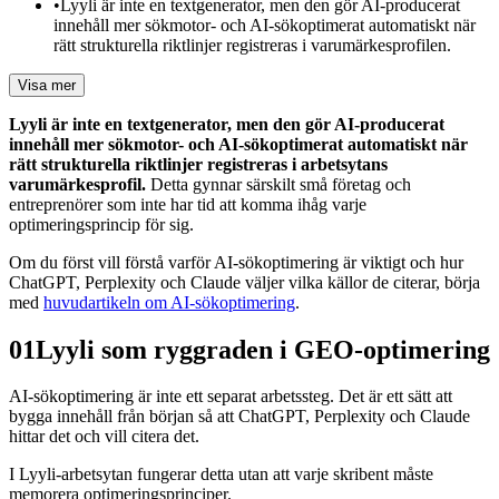
•
Lyyli är inte en textgenerator, men den gör AI-producerat
innehåll mer sökmotor- och AI-sökoptimerat automatiskt när
rätt strukturella riktlinjer registreras i varumärkesprofilen.
Visa mer
Lyyli är inte en textgenerator, men den gör AI-producerat
innehåll mer sökmotor- och AI-sökoptimerat automatiskt när
rätt strukturella riktlinjer registreras i arbetsytans
varumärkesprofil.
Detta gynnar särskilt små företag och
entreprenörer som inte har tid att komma ihåg varje
optimeringsprincip för sig.
Om du först vill förstå varför AI-sökoptimering är viktigt och hur
ChatGPT, Perplexity och Claude väljer vilka källor de citerar, börja
med
huvudartikeln om AI-sökoptimering
.
01
Lyyli som ryggraden i GEO-optimering
AI-sökoptimering är inte ett separat arbetssteg. Det är ett sätt att
bygga innehåll från början så att ChatGPT, Perplexity och Claude
hittar det och vill citera det.
I Lyyli-arbetsytan fungerar detta utan att varje skribent måste
memorera optimeringsprinciper.