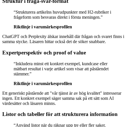
Struktur i fråga-svar-format
“
Strukturera artikelns huvudpunkter med H2-rubriker i
frågeform som besvaras direkt i första meningen.
”
Riktlinje i varumärkesprofilen
ChatGPT och Perplexity älskar innehåll där frågan och svaret finns i
samma stycke. Läsaren hittar också det de söker snabbare.
Expertperspektiv och proof of value
“
Inkludera minst ett konkret exempel, kundcase eller
mätbart resultat i varje artikel som visar att påståendet
stämmer.
”
Riktlinje i varumärkesprofilen
Ett generiskt påstående att "vår tjänst är av hög kvalitet" intresserar
ingen. Ett konkret exempel säger samma sak på ett sätt som AI
värdesätter och läsaren minns.
Listor och tabeller för att strukturera information
“
Använd listor när du räknar upp tre eller fler saker.