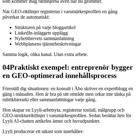
som kommer ihåg riktlinjerna även när du glömmer.
När GEO-riktlinjer registreras i varumärkesprofilen en gång
påverkar de automatiskt:
Strukturen på varje bloggartikel
LinkedIn-inläggets upplägg
Nyhetsbrevets sammanfattning
Webbplatsens tjänstebeskrivningar
Samma logik, olika kanal. Utan extra arbete.
04
Praktiskt exempel: entreprenör bygger
en GEO-optimerad innehållsprocess
Föreställ dig situationen: en konsult i Åbo skriver en expertblogg en
gång i månaden. Hen är bra på sitt område men orkar inte tänka på
rubrikhierarki eller sammanfattningar varje gång.
Hen skapar en Lyyli-arbetsyta, registrerar tonfall, målgrupp och
GEO-strukturriktlinjer i varumärkesprofilen. Sedan berättar hen för
Lyyli AI-chatten artikelns ämne och huvudpunkter.
Lyyli producerar ett utkast som innehåller: