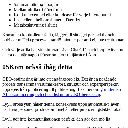
Sammanfattning i början
Mellanrubriker i frågeform
Konkret exempel eller kundcase för varje huvudpunkt
Lista eller tabell om ämnet tillåter det
Metabeskrivning i slutet
Konsulten kontrollerar fakta, lägger till sitt eget perspektiv och
publicerar. Hela processen tar 45 minuter per artikel, inte tre timmar.
Och varje artikel är strukturerad så att ChatGPT och Perplexity kan
citera den när någon frågar om konsulttjänster i Åbo.
05
Kom också ihåg detta
GEO-optimering är inte ett engångsprojekt. Det är en pågående
process där samma varumärkesröst, struktur och expertperspektiv
upprepas från publicering till publicering. Läs mer om
grunderna i
AI-sökoptimering och checklistan för GEO-beredskap
.
Lyyli-arbetsytan håller denna konsekvens uppe automatiskt, även
när flera personer producerar innehåll eller publiceringstakten ökar.
Lyyli gör inte kommunikationen perfekt, den gör den möjlig.