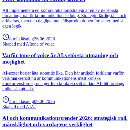
Att implementera en kommunikationsstrategi är en av de största
utmaningarna för kommunikationsledning. Strategin färdigställs och
arkiveras, men den dagliga innehållsproduktionen fortsätter med sin
egen logik.
8
min
läsning
26.06.2026
Skapad med AI
tone of voice
Varför tone of voice är AI:s största utmaning och
möjlighet
AI-texter börjar låta störande lika. Den här artikeln förklarar varför
varumärkesröst nu är kommunikationens mest kritiska
konkurrensfördel, och ger fem konkreta sätt att lära AI ditt företags
unika sätt att tala.
4
min
läsning
09.06.2026
Skapad med AI
AI
AI och kommunikationstrender 2026: strategisk roll,
mänsklighet och vardagens verklighet