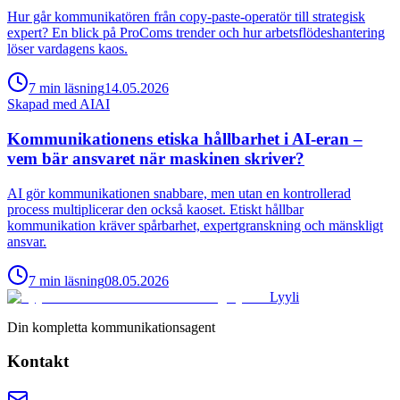
Hur går kommunikatören från copy-paste-operatör till strategisk
expert? En blick på ProComs trender och hur arbetsflödeshantering
löser vardagens kaos.
7
min
läsning
14.05.2026
Skapad med AI
AI
Kommunikationens etiska hållbarhet i AI-eran –
vem bär ansvaret när maskinen skriver?
AI gör kommunikationen snabbare, men utan en kontrollerad
process multiplicerar den också kaoset. Etiskt hållbar
kommunikation kräver spårbarhet, expertgranskning och mänskligt
ansvar.
7
min
läsning
08.05.2026
Lyyli
Din kompletta kommunikationsagent
Kontakt