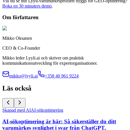
Vill du se hur Lyyli-varumärkesprofilen byggs för GEO-optimering?
Boka en 30 minuters demo
.
Om författaren
Mikko Oksanen
CEO & Co-Founder
Mikko leder Lyyli.ai och skriver om praktisk
kommunikationsutveckling för expertorganisationer.
mikko@lyyli.ai
+358 40 961 9224
Läs också
Skapad med AI
AI-sökoptimering
AI-sökoptimering är här: Så säkerställer du ditt
varumärkes synlighet i svar från ChatGPT,