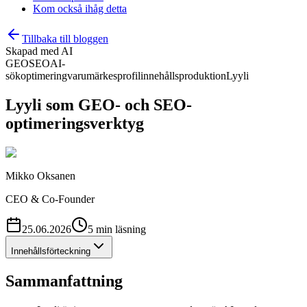
Kom också ihåg detta
Tillbaka till bloggen
Skapad med AI
GEO
SEO
AI-
sökoptimering
varumärkesprofil
innehållsproduktion
Lyyli
Lyyli som GEO- och SEO-
optimeringsverktyg
Mikko Oksanen
CEO & Co-Founder
25.06.2026
5
min
läsning
Innehållsförteckning
Sammanfattning