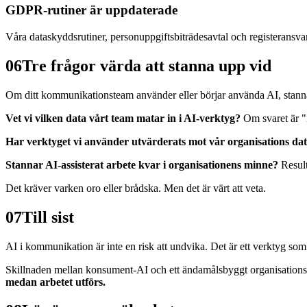
GDPR-rutiner är uppdaterade
Våra dataskyddsrutiner, personuppgiftsbiträdesavtal och registeransvars
06
Tre frågor värda att stanna upp vid
Om ditt kommunikationsteam använder eller börjar använda AI, stanna
Vet vi vilken data vårt team matar in i AI-verktyg?
Om svaret är "in
Har verktyget vi använder utvärderats mot vår organisations d
Stannar AI-assisterat arbete kvar i organisationens minne?
Result
Det kräver varken oro eller brådska. Men det är värt att veta.
07
Till sist
AI i kommunikation är inte en risk att undvika. Det är ett verktyg som
Skillnaden mellan konsument-AI och ett ändamålsbyggt organisationsve
medan arbetet utförs.