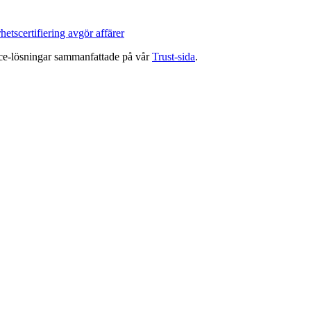
tscertifiering avgör affärer
nce-lösningar sammanfattade på vår
Trust-sida
.