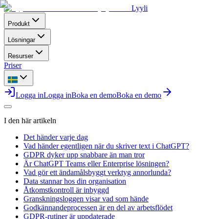
Lyyli
Produkt
Lösningar
Resurser
Priser
Logga in
Logga in
Boka en demo
Boka en demo
I den här artikeln
Det händer varje dag
Vad händer egentligen när du skriver text i ChatGPT?
GDPR dyker upp snabbare än man tror
Är ChatGPT Teams eller Enterprise lösningen?
Vad gör ett ändamålsbyggt verktyg annorlunda?
Data stannar hos din organisation
Åtkomstkontroll är inbyggd
Granskningsloggen visar vad som hände
Godkännandeprocessen är en del av arbetsflödet
GDPR-rutiner är uppdaterade