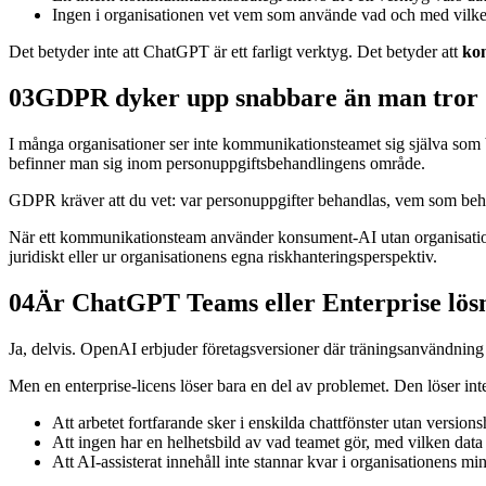
Ingen i organisationen vet vem som använde vad och med vilke
Det betyder inte att ChatGPT är ett farligt verktyg. Det betyder att
kon
03
GDPR dyker upp snabbare än man tror
I många organisationer ser inte kommunikationsteamet sig själva som beh
befinner man sig inom personuppgiftsbehandlingens område.
GDPR kräver att du vet: var personuppgifter behandlas, vem som behan
När ett kommunikationsteam använder konsument-AI utan organisationen
juridiskt eller ur organisationens egna riskhanteringsperspektiv.
04
Är ChatGPT Teams eller Enterprise lös
Ja, delvis. OpenAI erbjuder företagsversioner där träningsanvändning
Men en enterprise-licens löser bara en del av problemet. Den löser int
Att arbetet fortfarande sker i enskilda chattfönster utan versio
Att ingen har en helhetsbild av vad teamet gör, med vilken data
Att AI-assisterat innehåll inte stannar kvar i organisationens mi