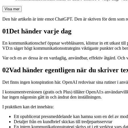
Visa mer
Den här artikeln är inte emot ChatGPT. Den är skriven för dem som red
01
Det händer varje dag
En kommunikationschef öppnar webbläsaren, klistrar in ett utkast til
VD:n säger högt kommunikationsstrategins viktigaste punkter och ber 
Var och en av dessa är en vardaglig, användbar, effektiv åtgärd. Och 
02
Vad händer egentligen när du skriver t
Det finns ingen konspiration här. OpenAI redovisar sina rutiner i anvä
I konsumentversionen (gratis och Plus) tillåter OpenAI:s användarvillk
har ingen någonsin gått in och ändrat den inställningen.
I praktiken kan det innebära:
Ett opublicerat pressmeddelande kan hamna som en del av mode
Detaljer från en kundbrief skickas till tredjepartsservrar
En intern kommunikationsstrategi skrivs ut i ett verktyg vars da