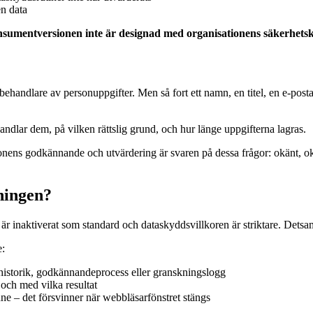
n data
sumentversionen inte är designad med organisationens säkerhetsk
andlare av personuppgifter. Men så fort ett namn, en titel, en e-postadr
dlar dem, på vilken rättslig grund, och hur länge uppgifterna lagras.
s godkännande och utvärdering är svaren på dessa frågor: okänt, okänt
ningen?
 är inaktiverat som standard och dataskyddsvillkoren är striktare. Det
e:
nshistorik, godkännandeprocess eller granskningslogg
 och med vilka resultat
nne – det försvinner när webbläsarfönstret stängs