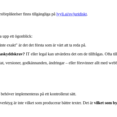
förpliktelser finns tillgängliga på
lyyli.ai/sv/juridiskt
.
 upp ett ögonblick:
te exakt" är det det första som är värt att ta reda på.
ataskyddskrav?
IT eller legal kan utvärdera det om de tillfrågas. Ofta til
at, versioner, godkännanden, ändringar – eller försvinner allt med webb
 behöver implementeras på ett kontrollerat sätt.
rktyg är inte vilket som producerar bättre texter. Det är
vilket som b