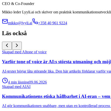
CEO & Co-Founder
Mikko leder Lyyli.ai och skriver om praktisk kommunikationsutvecklin
mikko@lyyli.ai
+358 40 961 9224
Läs också
Skapad med AI
tone of voice
Varför tone of voice är AI:s största utmaning och möj
AI-texter börjar låta störande lika. Den här artikeln förklarar varför v
4
min
läsning
09.06.2026
Skapad med AI
AI
Kommunikationens etiska hållbarhet i AI-eran – vem
AI gör kommunikationen snabbare, men utan en kontrollerad process m