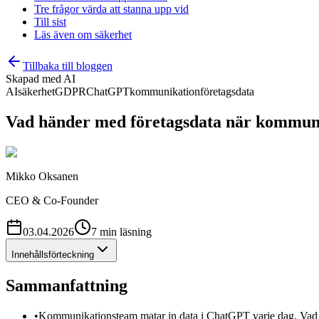
Tre frågor värda att stanna upp vid
Till sist
Läs även om säkerhet
Tillbaka till bloggen
Skapad med AI
AI
säkerhet
GDPR
ChatGPT
kommunikation
företagsdata
Vad händer med företagsdata när kommu
Mikko Oksanen
CEO & Co-Founder
03.04.2026
7
min
läsning
Innehållsförteckning
Sammanfattning
•
Kommunikationsteam matar in data i ChatGPT varje dag. Vad 