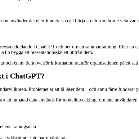
an använder det eller funderar på att börja – och som borde veta vad d
l pressmeddelande i ChatGPT och ber om en sammanfattning. Eller en copy
AI:n bygga ett presentationsskelett utifrån dem.
var och en av dem överför information utanför organisationen på ett sät
ext i ChatGPT?
ndarvillkoren. Problemet är att få läser dem – och ännu färre funderar 
or att inmatad data används för modellutveckling, om inte användaren ut
llens träningsdata
taskyddsrutiner inte har utvärderats