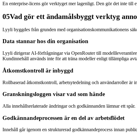
En enterprise-licens gör verktyget mer lagenligt. Den gör det inte til
05
Vad gör ett ändamålsbyggt verktyg ann
Lyyli byggdes från grunden med organisationskommunikationens säker
Data stannar hos din organisation
Lyyli dirigerar AI-förfrågningar via OpenRouter till modellleverantöre
Kundinnehåll används inte för att träna modeller enligt tillämpliga a
Åtkomstkontroll är inbyggd
Rollbaserad åtkomstkontroll, arbetsytedelning och användarroller är in
Granskningsloggen visar vad som hände
Alla innehållsrelaterade ändringar och godkännanden lämnar ett spår. 
Godkännandeprocessen är en del av arbetsflödet
Innehåll går igenom en strukturerad godkännandeprocess innan publicer