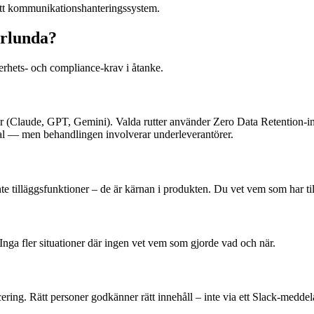
l ett kommunikationshanteringssystem.
orlunda?
hets- och compliance-krav i åtanke.
r (Claude, GPT, Gemini). Valda rutter använder Zero Data Retention-inst
vtal — men behandlingen involverar underleverantörer.
te tilläggsfunktioner – de är kärnan i produkten. Du vet vem som har til
Inga fler situationer där ingen vet vem som gjorde vad och när.
ing. Rätt personer godkänner rätt innehåll – inte via ett Slack-meddela