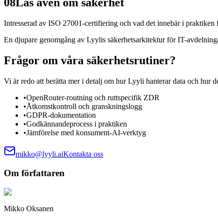
08
Läs även om säkerhet
Intresserad av ISO 27001-certifiering och vad det innebär i praktiken
En djupare genomgång av Lyylis säkerhetsarkitektur för IT-avdelning
Frågor om våra säkerhetsrutiner?
Vi är redo att berätta mer i detalj om hur Lyyli hanterar data och hur d
•
OpenRouter-routning och ruttspecifik ZDR
•
Åtkomstkontroll och granskningslogg
•
GDPR-dokumentation
•
Godkännandeprocess i praktiken
•
Jämförelse med konsument-AI-verktyg
mikko@lyyli.ai
Kontakta oss
Om författaren
Mikko Oksanen