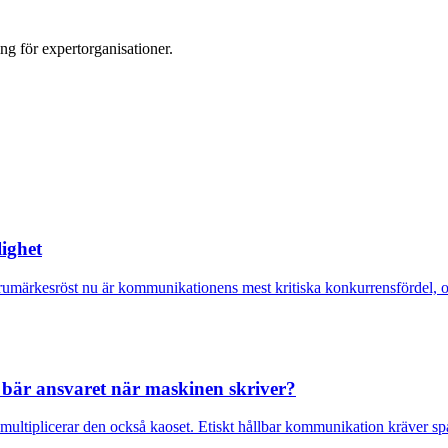
g för expertorganisationer.
lighet
arumärkesröst nu är kommunikationens mest kritiska konkurrensfördel, och 
 bär ansvaret när maskinen skriver?
ultiplicerar den också kaoset. Etiskt hållbar kommunikation kräver sp