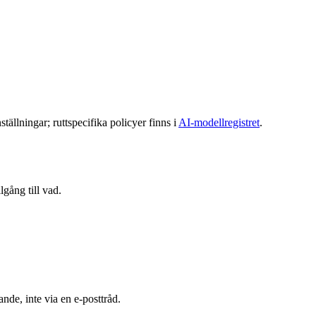
ällningar; ruttspecifika policyer finns i
AI-modellregistret
.
lgång till vad.
nde, inte via en e-posttråd.