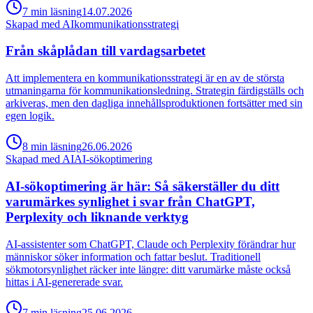
7
min
läsning
14.07.2026
Skapad med AI
kommunikationsstrategi
Från skåplådan till vardagsarbetet
Att implementera en kommunikationsstrategi är en av de största
utmaningarna för kommunikationsledning. Strategin färdigställs och
arkiveras, men den dagliga innehållsproduktionen fortsätter med sin
egen logik.
8
min
läsning
26.06.2026
Skapad med AI
AI-sökoptimering
AI-sökoptimering är här: Så säkerställer du ditt
varumärkes synlighet i svar från ChatGPT,
Perplexity och liknande verktyg
AI-assistenter som ChatGPT, Claude och Perplexity förändrar hur
människor söker information och fattar beslut. Traditionell
sökmotorsynlighet räcker inte längre: ditt varumärke måste också
hittas i AI-genererade svar.
7
min
läsning
25.06.2026