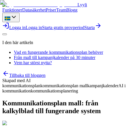
Lyyli
Funktioner
Datasäkerhet
Priser
Team
Blogg
Logga in
Logga in
Starta gratis provperiod
Starta
I den här artikeln
Vad en fungerande kommunikationsplan behöver
Från mall till kampanjkalender på 30 minuter
Vem har störst nytta?
Tillbaka till bloggen
Skapad med AI
kommunikationsplan
kommunikationsplan mall
kampanjkalender
AI i
kommunikation
kommunikationsplanering
Kommunikationsplan mall: från
kalkylblad till fungerande system