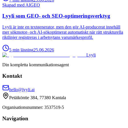
Skapad med AI
GEO
Lyyli som GEO- och SEO-optimeringsverktyg
Lyyli är inte en textgenerator, men den gör AI-producerat innehåll
mer sökmotor- och AI-sökoptimerat automatiskt när rätt strukturella
riktlinjer registreras i arbetsytans varumärkesprofil.
5
min
läsning
25.06.2026
Lyyli
Din kompletta kommunikationsagent
Kontakt
hello@lyyli.ai
Petäiköntie 384, 77380 Kantala
Organisationsnummer
: 3537519-5
Navigation