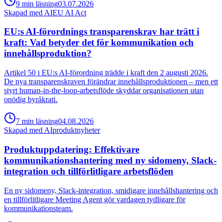
9
min
läsning
03.07.2026
Skapad med AI
EU AI Act
EU:s AI-förordnings transparenskrav har trätt i
kraft: Vad betyder det för kommunikation och
innehållsproduktion?
Artikel 50 i EU:s AI-förordning trädde i kraft den 2 augusti 2026.
De nya transparenskraven förändrar innehållsproduktionen – men ett
styrt human-in-the-loop-arbetsflöde skyddar organisationen utan
onödig byråkrati.
7
min
läsning
04.08.2026
Skapad med AI
produktnyheter
Produktuppdatering: Effektivare
kommunikationshantering med ny sidomeny, Slack-
integration och tillförlitligare arbetsflöden
En ny sidomeny, Slack-integration, smidigare innehållshantering och
en tillförlitligare Meeting Agent gör vardagen tydligare för
kommunikationsteam.