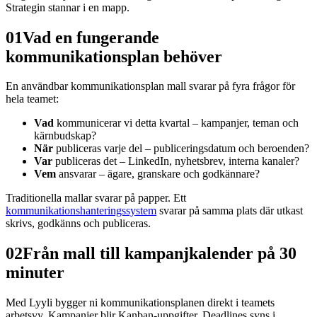
Strategin stannar i en mapp.
01
Vad en fungerande
kommunikationsplan behöver
En användbar kommunikationsplan mall svarar på fyra frågor för
hela teamet:
Vad
kommunicerar vi detta kvartal – kampanjer, teman och
kärnbudskap?
När
publiceras varje del – publiceringsdatum och beroenden?
Var
publiceras det – LinkedIn, nyhetsbrev, interna kanaler?
Vem
ansvarar – ägare, granskare och godkännare?
Traditionella mallar svarar på papper. Ett
kommunikationshanteringssystem
svarar på samma plats där utkast
skrivs, godkänns och publiceras.
02
Från mall till kampanjkalender på 30
minuter
Med Lyyli bygger ni kommunikationsplanen direkt i teamets
arbetsvy. Kampanjer blir Kanban-uppgifter. Deadlines syns i