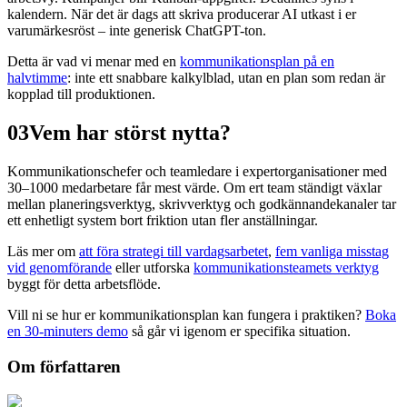
kalendern. När det är dags att skriva producerar AI utkast i er
varumärkesröst – inte generisk ChatGPT-ton.
Detta är vad vi menar med en
kommunikationsplan på en
halvtimme
: inte ett snabbare kalkylblad, utan en plan som redan är
kopplad till produktionen.
03
Vem har störst nytta?
Kommunikationschefer och teamledare i expertorganisationer med
30–1000 medarbetare får mest värde. Om ert team ständigt växlar
mellan planeringsverktyg, skrivverktyg och godkännandekanaler tar
ett enhetligt system bort friktion utan fler anställningar.
Läs mer om
att föra strategi till vardagsarbetet
,
fem vanliga misstag
vid genomförande
eller utforska
kommunikationsteamets verktyg
byggt för detta arbetsflöde.
Vill ni se hur er kommunikationsplan kan fungera i praktiken?
Boka
en 30-minuters demo
så går vi igenom er specifika situation.
Om författaren