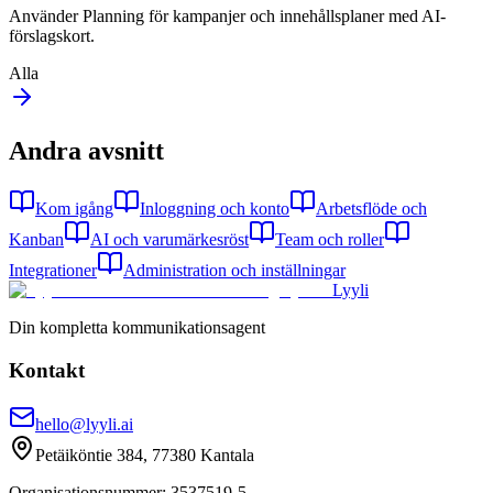
Använder Planning för kampanjer och innehållsplaner med AI-
förslagskort.
Alla
Andra avsnitt
Kom igång
Inloggning och konto
Arbetsflöde och
Kanban
AI och varumärkesröst
Team och roller
Integrationer
Administration och inställningar
Lyyli
Din kompletta kommunikationsagent
Kontakt
hello@lyyli.ai
Petäiköntie 384, 77380 Kantala
Organisationsnummer
: 3537519-5