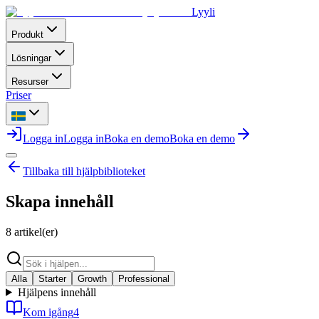
Lyyli
Produkt
Lösningar
Resurser
Priser
Logga in
Logga in
Boka en demo
Boka en demo
Tillbaka till hjälpbiblioteket
Skapa innehåll
8 artikel(er)
Alla
Starter
Growth
Professional
Hjälpens innehåll
Kom igång
4