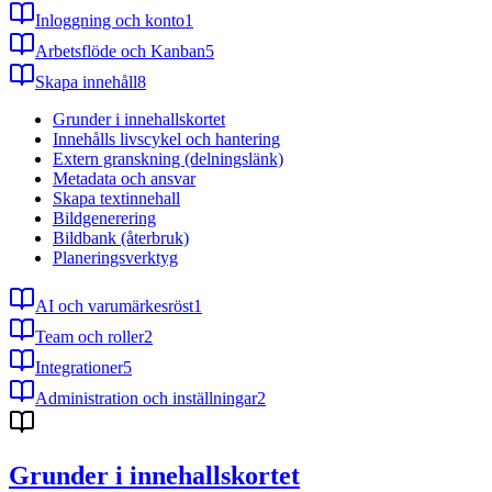
Inloggning och konto
1
Arbetsflöde och Kanban
5
Skapa innehåll
8
Grunder i innehallskortet
Innehålls livscykel och hantering
Extern granskning (delningslänk)
Metadata och ansvar
Skapa textinnehall
Bildgenerering
Bildbank (återbruk)
Planeringsverktyg
AI och varumärkesröst
1
Team och roller
2
Integrationer
5
Administration och inställningar
2
Grunder i innehallskortet