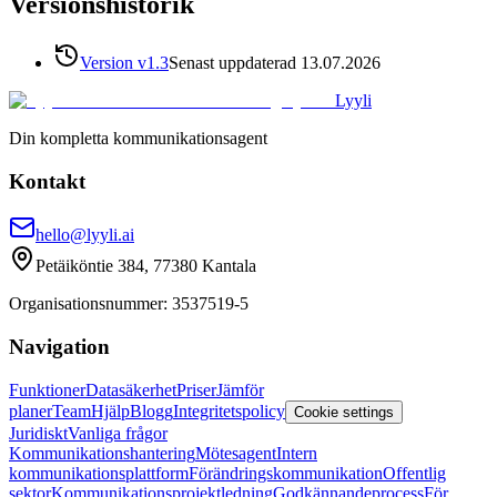
Versionshistorik
Version
v1.3
Senast uppdaterad
13.07.2026
Lyyli
Din kompletta kommunikationsagent
Kontakt
hello@lyyli.ai
Petäiköntie 384, 77380 Kantala
Organisationsnummer
: 3537519-5
Navigation
Funktioner
Datasäkerhet
Priser
Jämför
planer
Team
Hjälp
Blogg
Integritetspolicy
Cookie settings
Juridiskt
Vanliga frågor
Kommunikationshantering
Mötesagent
Intern
kommunikationsplattform
Förändringskommunikation
Offentlig
sektor
Kommunikationsprojektledning
Godkännandeprocess
För