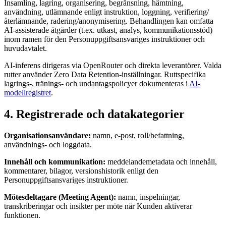
Insamling, lagring, organisering, begränsning, hämtning,
användning, utlämnande enligt instruktion, loggning, verifiering/
återlämnande, radering/anonymisering. Behandlingen kan omfatta
AI-assisterade åtgärder (t.ex. utkast, analys, kommunikationsstöd)
inom ramen för den Personuppgiftsansvariges instruktioner och
huvudavtalet.
AI-inferens dirigeras via OpenRouter och direkta leverantörer. Valda
rutter använder Zero Data Retention-inställningar. Ruttspecifika
lagrings-, tränings- och undantagspolicyer dokumenteras i
AI-
modellregistret
.
4. Registrerade och datakategorier
Organisationsanvändare:
namn, e-post, roll/befattning,
användnings- och loggdata.
Innehåll och kommunikation:
meddelandemetadata och innehåll,
kommentarer, bilagor, versionshistorik enligt den
Personuppgiftsansvariges instruktioner.
Mötesdeltagare (Meeting Agent):
namn, inspelningar,
transkriberingar och insikter per möte när Kunden aktiverar
funktionen.