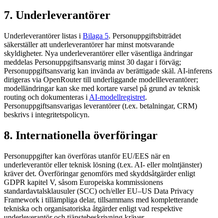
7. Underleverantörer
Underleverantörer listas i
Bilaga 5
. Personuppgiftsbiträdet
säkerställer att underleverantörer har minst motsvarande
skyldigheter. Nya underleverantörer eller väsentliga ändringar
meddelas Personuppgiftsansvarig minst 30 dagar i förväg;
Personuppgiftsansvarig kan invända av berättigade skäl. AI-inferens
dirigeras via OpenRouter till underliggande modellleverantörer;
modelländringar kan ske med kortare varsel på grund av teknisk
routing och dokumenteras i
AI-modellregistret
.
Personuppgiftsansvarigas leverantörer (t.ex. betalningar, CRM)
beskrivs i integritetspolicyn.
8. Internationella överföringar
Personuppgifter kan överföras utanför EU/EES när en
underleverantör eller teknisk lösning (t.ex. AI- eller molntjänster)
kräver det. Överföringar genomförs med skyddsåtgärder enligt
GDPR kapitel V, såsom Europeiska kommissionens
standardavtalsklausuler (SCC) och/eller EU–US Data Privacy
Framework i tillämpliga delar, tillsammans med kompletterande
tekniska och organisatoriska åtgärder enligt vad respektive
underleverantör och tjänstebeskrivning kräver.