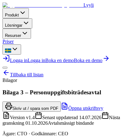
Lyyli
Produkt
Lösningar
Resurser
Priser
Logga in
Logga in
Boka en demo
Boka en demo
Tillbaka till listan
Bilagor
Bilaga 3 – Personuppgiftsbiträdesavtal
Öppna utskriftsvy
Skriv ut / spara som PDF
Version
v1.4
Senast uppdaterad
14.07.2026
Nästa
granskning
01.10.2026
Avtalsmässigt bindande
Ägare
:
CTO
·
Godkännare
:
CEO