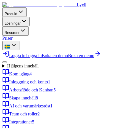
Lyyli
Produkt
Lösningar
Resurser
Priser
Logga in
Logga in
Boka en demo
Boka en demo
Hjälpens innehåll
Kom igång
4
Inloggning och konto
1
Arbetsflöde och Kanban
5
Skapa innehåll
8
AI och varumärkesröst
1
Team och roller
2
Integrationer
5