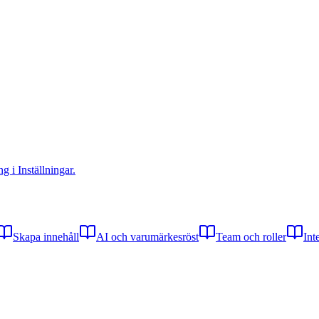
 i Inställningar.
Skapa innehåll
AI och varumärkesröst
Team och roller
Int