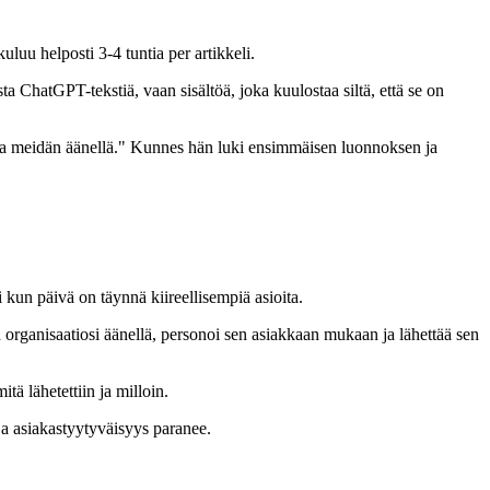
uluu helposti 3-4 tuntia per artikkeli.
a ChatGPT-tekstiä, vaan sisältöä, joka kuulostaa siltä, että se on
ittaa meidän äänellä." Kunnes hän luki ensimmäisen luonnoksen ja
 kun päivä on täynnä kiireellisempiä asioita.
in organisaatiosi äänellä, personoi sen asiakkaan mukaan ja lähettää sen
itä lähetettiin ja milloin.
ja asiakastyytyväisyys paranee.