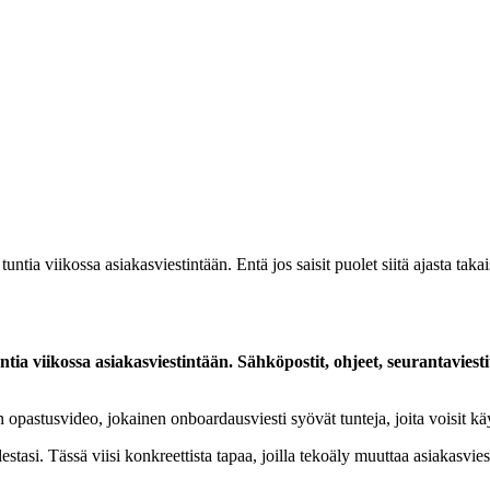
untia viikossa asiakasviestintään. Entä jos saisit puolet siitä ajasta takai
tia viikossa asiakasviestintään. Sähköpostit, ohjeet, seurantaviestit
 opastusvideo, jokainen onboardausviesti syövät tunteja, joita voisit kä
lestasi. Tässä viisi konkreettista tapaa, joilla tekoäly muuttaa asiakasv