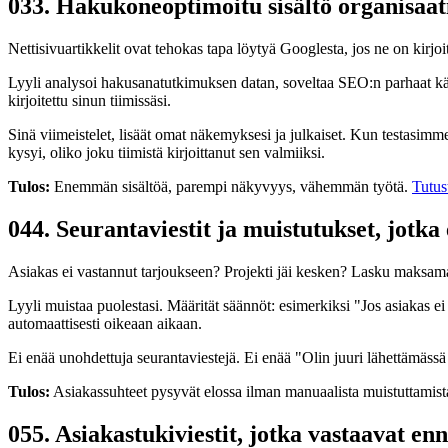
03
3. Hakukoneoptimoitu sisältö organisaati
Nettisivuartikkelit ovat tehokas tapa löytyä Googlesta, jos ne on kirjoi
Lyyli analysoi hakusanatutkimuksen datan, soveltaa SEO:n parhaat käytän
kirjoitettu sinun tiimissäsi.
Sinä viimeistelet, lisäät omat näkemyksesi ja julkaiset. Kun testasim
kysyi, oliko joku tiimistä kirjoittanut sen valmiiksi.
Tulos:
Enemmän sisältöä, parempi näkyvyys, vähemmän työtä.
Tutus
04
4. Seurantaviestit ja muistutukset, jotka
Asiakas ei vastannut tarjoukseen? Projekti jäi kesken? Lasku maksamatt
Lyyli muistaa puolestasi. Määrität säännöt: esimerkiksi "Jos asiakas ei 
automaattisesti oikeaan aikaan.
Ei enää unohdettuja seurantaviestejä. Ei enää "Olin juuri lähettämässä tät
Tulos:
Asiakassuhteet pysyvät elossa ilman manuaalista muistuttamista
05
5. Asiakastukiviestit, jotka vastaavat enn