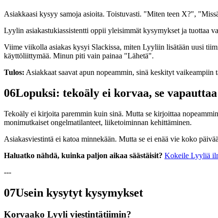
Asiakkaasi kysyy samoja asioita. Toistuvasti. "Miten teen X?", "Miss
Lyylin asiakastukiassistentti oppii yleisimmät kysymykset ja tuottaa valm
Viime viikolla asiakas kysyi Slackissa, miten Lyyliin lisätään uusi tii
käyttöliittymää. Minun piti vain painaa "Lähetä".
Tulos:
Asiakkaat saavat apun nopeammin, sinä keskityt vaikeampiin tap
06
Lopuksi: tekoäly ei korvaa, se vapauttaa
Tekoäly ei kirjoita paremmin kuin sinä. Mutta se kirjoittaa nopeammin. J
monimutkaiset ongelmatilanteet, liiketoiminnan kehittäminen.
Asiakasviestintä ei katoa minnekään. Mutta se ei enää vie koko päivää
Haluatko nähdä, kuinka paljon aikaa säästäisit?
Kokeile Lyyliä il
---
07
Usein kysytyt kysymykset
Korvaako Lyyli viestintätiimin?