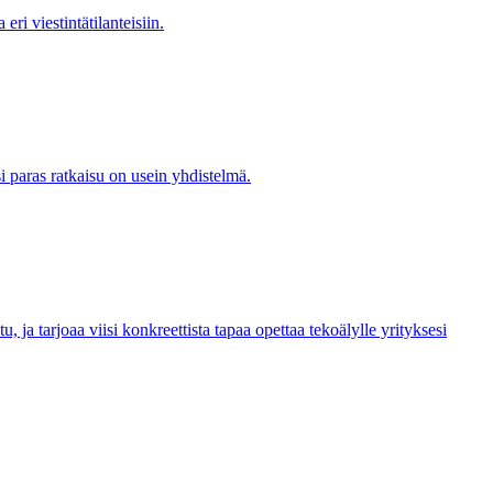
ri viestintätilanteisiin.
i paras ratkaisu on usein yhdistelmä.
u, ja tarjoaa viisi konkreettista tapaa opettaa tekoälylle yrityksesi