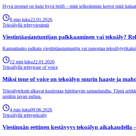
Hyvä prompt on kuin hyvä briifi – mitä selkeämmin kerrot mitä haluat, s
8
min
luku
22.01.2026
Tekoälyllä tehty
viestintä
Viestintäasiantuntijan palkkaaminen vai tekoäly? Rehell
Kannattaako palkata viestintäasiantuntija vai panostaa tekoälytyökalu
12
min
luku
22.01.2026
Tekoälyllä tehty
tone of voice
Miksi tone of voice on tekoälyn suurin haaste ja mah
Tekoälytekstit alkavat kuulostaa häiritsevän samanlaisilta. Tämä artikkeli
uniikin tavan puhua.
4
min
luku
09.06.2026
Tekoälyllä tehty
tekoäly
Viestinnän eettinen kestävyys tekoälyn aikakaudella