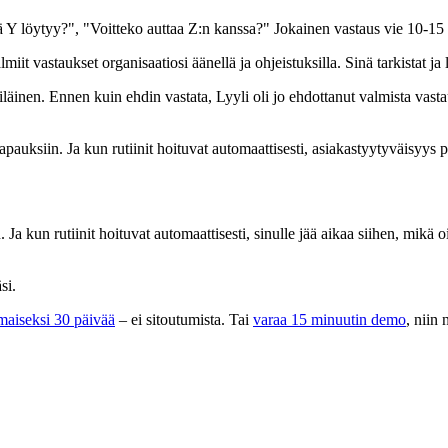
ä Y löytyy?", "Voitteko auttaa Z:n kanssa?" Jokainen vastaus vie 10-15 
iit vastaukset organisaatiosi äänellä ja ohjeistuksilla. Sinä tarkistat ja
miläinen. Ennen kuin ehdin vastata, Lyyli oli jo ehdottanut valmista vast
auksiin. Ja kun rutiinit hoituvat automaattisesti, asiakastyytyväisyys
a kun rutiinit hoituvat automaattisesti, sinulle jää aikaa siihen, mikä oi
si.
maiseksi 30 päivää
– ei sitoutumista. Tai
varaa 15 minuutin demo
, niin 