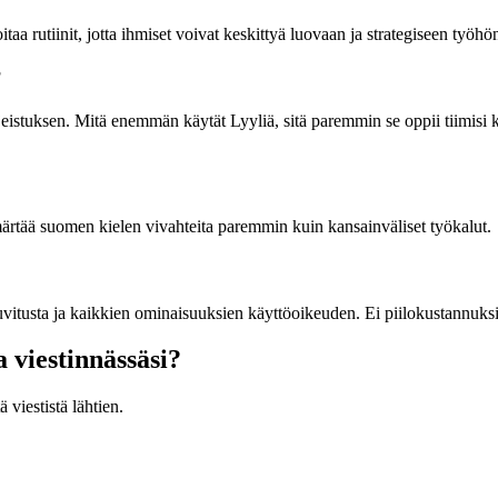
aa rutiinit, jotta ihmiset voivat keskittyä luovaan ja strategiseen työhö
?
eistuksen. Mitä enemmän käytät Lyyliä, sitä paremmin se oppii tiimisi kir
mmärtää suomen kielen vivahteita paremmin kuin kansainväliset työkalut.
 kuvitusta ja kaikkien ominaisuuksien käyttöoikeuden. Ei piilokustannuksi
a viestinnässäsi?
viestistä lähtien.