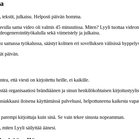
sa
, tekstit, julkaisu. Helposti päivän homma.
 avulla sama video oli valmis 45 minuutissa. Miten? Lyyli tuottaa videon 
eogenerointityökalulla sekä viimeistely ja julkaisu.
tuu samassa työkalussa, säästyt kolmen eri sovelluksen välisissä hyppely
ät päivän.
, että viesti on kirjoitettu heille, ei kaikille.
ää organisaatiosi brändiäänen ja sinun henkilökohtaisen kirjoitustyylisi. 
a asiakkaasi iloisena käyttämässä palveluasi, helpottuneena kaikesta vapa
a parempi kirjoittaja kuin sinä. Se vain tekee sinusta nopeamman.
, miten Lyyli säilyttää äänesi.