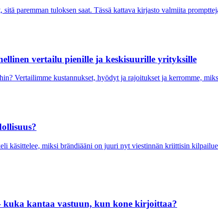
itä paremman tuloksen saat. Tässä kattava kirjasto valmiita promptteja e
inen vertailu pienille ja keskisuurille yrityksille
ihin? Vertailimme kustannukset, hyödyt ja rajoitukset ja kerromme, miks
dollisuus?
 käsittelee, miksi brändiääni on juuri nyt viestinnän kriittisin kilpailuet
 – kuka kantaa vastuun, kun kone kirjoittaa?