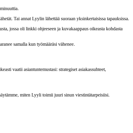
minuuttia.
 lähetät. Tai annat Lyylin lähettää suoraan yksinkertaisissa tapauksissa.
austa, jossa oli linkki ohjeeseen ja kuvakaappaus oikeasta kohdasta
 paranee samalla kun työmääräsi vähenee.
keasti vaatii asiantuntemustasi: strategiset asiakassuhteet,
näytämme, miten Lyyli toimii juuri sinun viestintätarpeisiisi.