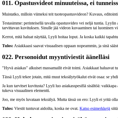
01
1. Opastusvideot minuuteissa, ei tunneis
Muistatko, milloin viimeksi teit tuoteopastusvideon? Kuvaus, editointi
Testasimme: perinteisellä tavalla opastusvideo vei neljä tuntia. Lyylin
tarvittavan kuvituksen. Sinulle jää videon kuvaaminen tai luominen vid
Kerrot, mitä haluat näyttää, Lyyli hoitaa loput. Ja koska kaikki tapah
Tulos:
Asiakkaasi saavat visuaalisen oppaan nopeammin, ja sinä sääst
02
2. Personoidut myyntiviestit äänelläsi
"Hyvä asiakas" alkuiset massamailit eivät toimi. Asiakkaat haluavat tuntea
Tässä Lyyli tekee jotain, mitä muut tekoälytyökalut eivät osaa: se yhdist
Ja kun tarvitset kuvitusta? Lyyli luo asiakasspesifiä sisältöä: vaikkap
tukeva visuaalinen elementti.
Joo, me myös luvataan tekoälyä. Mutta tässä on ero: Lyyli ei yritä oll
Tulos:
Viestit tuntuvat aidoilta, koska ne ovat.
Katso esimerkkejä
siitä