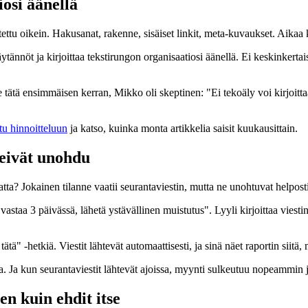
osi äänellä
tettu oikein. Hakusanat, rakenne, sisäiset linkit, meta-kuvaukset. Aikaa k
nöt ja kirjoittaa tekstirungon organisaatiosi äänellä. Ei keskinkertaist
me tätä ensimmäisen kerran, Mikko oli skeptinen: "Ei tekoäly voi kirjo
tu hinnoitteluun
ja katso, kuinka monta artikkelia saisit kuukausittain.
 eivät unohdu
a? Jokainen tilanne vaatii seurantaviestin, mutta ne unohtuvat helposti
vastaa 3 päivässä, lähetä ystävällinen muistutus". Lyyli kirjoittaa viest
ä" -hetkiä. Viestit lähtevät automaattisesti, ja sinä näet raportin siitä, m
. Ja kun seurantaviestit lähtevät ajoissa, myynti sulkeutuu nopeammin 
en kuin ehdit itse