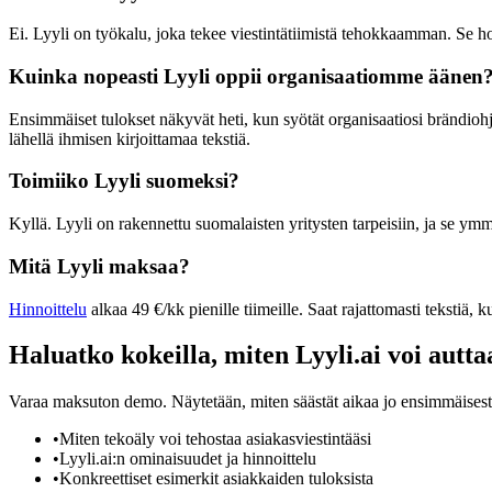
Ei. Lyyli on työkalu, joka tekee viestintätiimistä tehokkaamman. Se hoit
Kuinka nopeasti Lyyli oppii organisaatiomme äänen
Ensimmäiset tulokset näkyvät heti, kun syötät organisaatiosi brändiohj
lähellä ihmisen kirjoittamaa tekstiä.
Toimiiko Lyyli suomeksi?
Kyllä. Lyyli on rakennettu suomalaisten yritysten tarpeisiin, ja se y
Mitä Lyyli maksaa?
Hinnoittelu
alkaa 49 €/kk pienille tiimeille. Saat rajattomasti tekstiä,
Haluatko kokeilla, miten Lyyli.ai voi autta
Varaa maksuton demo. Näytetään, miten säästät aikaa jo ensimmäisestä 
•
Miten tekoäly voi tehostaa asiakasviestintääsi
•
Lyyli.ai:n ominaisuudet ja hinnoittelu
•
Konkreettiset esimerkit asiakkaiden tuloksista