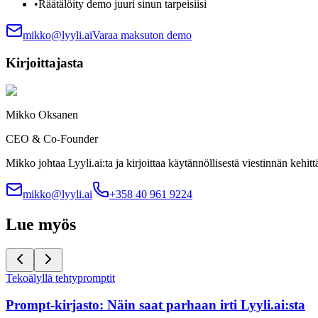
•
Räätälöity demo juuri sinun tarpeisiisi
mikko@lyyli.ai
Varaa maksuton demo
Kirjoittajasta
Mikko Oksanen
CEO & Co-Founder
Mikko johtaa Lyyli.ai:ta ja kirjoittaa käytännöllisestä viestinnän kehitt
mikko@lyyli.ai
+358 40 961 9224
Lue myös
Tekoälyllä tehty
promptit
Prompt-kirjasto: Näin saat parhaan irti Lyyli.ai:sta