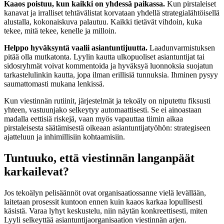
Kaaos poistuu, kun kaikki on yhdessä paikassa.
Kun pirstaleiset
kanavat ja irralliset tehtävälistat korvataan yhdellä strategialähtöisellä
alustalla, kokonaiskuva palautuu. Kaikki tietävät vihdoin, kuka
tekee, mitä tekee, kenelle ja milloin.
Helppo hyväksyntä vaalii asiantuntijuutta.
Laadunvarmistuksen
pitää olla mutkatonta. Lyylin kautta ulkopuoliset asiantuntijat tai
sidosryhmät voivat kommentoida ja hyväksyä luonnoksia suojatun
tarkastelulinkin kautta, jopa ilman erillisiä tunnuksia. Ihminen pysyy
saumattomasti mukana lenkissä.
Kun viestinnän rutiinit, järjestelmät ja tekoäly on niputettu fiksusti
yhteen, vastuunjako selkeytyy automaattisesti. Se ei ainoastaan
madalla eettisiä riskejä, vaan myös vapauttaa tiimin aikaa
pirstaleisesta säätämisestä oikeaan asiantuntijatyöhön: strategiseen
ajatteluun ja inhimillisiin kohtaamisiin.
Tuntuuko, että viestinnän langanpäät
karkailevat?
Jos tekoälyn pelisäännöt ovat organisaatiossanne vielä levällään,
laitetaan prosessit kuntoon ennen kuin kaaos karkaa lopullisesti
käsistä. Varaa lyhyt keskustelu, niin näytän konkreettisesti, miten
Lyyli selkeyttää asiantuntijaorganisaation viestinnän arjen.