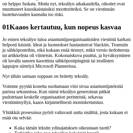
on helppo fuskata. Mutta nyt, tekoälyn aikakaudella, oikotiet ovat
muuttuneet kuusikaistaisiksi moottoriteiksi. Se on viestinnän
luotettavuuden kannalta iso riski.
01
Kaaos kertautuu, kun nopeus kasvaa
Jo ennen tekoälyn tuloa asiantuntijaorganisaatioiden viestintä karkasi
helposti käsistä. Ideat ja luonnokset hautautuivat Slackiin, Teamsiin
ja sähköposteihin, eikä kukaan enää tiennyt, mikä versio tiedotteesta
tai artikkelista oli viimeisin. Kokonaiskuva puuttui, ja hyväksyminen
oli luvalla sanoen kaoottista sähköpostipingistä tai irrallisten
lappujen siirtelyä Microsoft Plannerissa.
Nyt tähän samaan soppaan on heitetty tekoäly.
Voimme pyytää konetta suoltamaan viisi sivua asiantuntijatekstiä
parissa sekunnissa. Kun nämä tekoälyn generoimat pätkät
pudotetaan keskelle organisaation perinteistä, sekavaa
viestintämyllyä, kaaos kirjaimellisesti moninkertaistuu.
Yhtäkkiä prosessissa pyörii valtavasti uutta sisältöä, josta kukaan ei
enää ota selvää:
Kuka tämän tekstin ydinajatuksen oikeastaan tuotti?