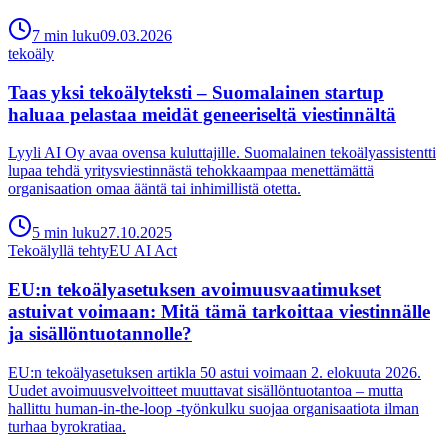
7
min
luku
09.03.2026
tekoäly
Taas yksi tekoälyteksti – Suomalainen startup
haluaa pelastaa meidät geneeriseltä viestinnältä
Lyyli AI Oy avaa ovensa kuluttajille. Suomalainen tekoälyassistentti
lupaa tehdä yritysviestinnästä tehokkaampaa menettämättä
organisaation omaa ääntä tai inhimillistä otetta.
5
min
luku
27.10.2025
Tekoälyllä tehty
EU AI Act
EU:n tekoälyasetuksen avoimuusvaatimukset
astuivat voimaan: Mitä tämä tarkoittaa viestinnälle
ja sisällöntuotannolle?
EU:n tekoälyasetuksen artikla 50 astui voimaan 2. elokuuta 2026.
Uudet avoimuusvelvoitteet muuttavat sisällöntuotantoa – mutta
hallittu human-in-the-loop -työnkulku suojaa organisaatiota ilman
turhaa byrokratiaa.