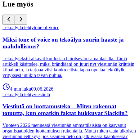
Lue myös
Tekoälyllä tehty
tone of voice
Miksi tone of voice on tekoälyn suurin haaste ja
mahdollisuus?
Tekoälytekstit alkavat kuulostaa häiritsevän samanlaisilta. Tämä
artikkeli käsittelee, miksi brändiääni on juuri nyt viestinnän kriittisin
kilpailuetu, ja tarjoaa viisi konkreettista tapaa opettaa tekoälylle
yrityksesi uniikin tavan puhua.
4
min
luku
09.06.2026
Tekoälyllä tehty
viestintä
Viestintä on luottamusteko – Miten rakennat
totuutta, kun omatkin faktat hukkuvat Slackiin?
Vuoteen 2026 mennessä viestinnän ammattilaisista on kasvanut
organisaatioiden luottamuksen rakentajia. Mutta miten taata ulkoisen
viestinnän eettisyys, jos sisäinen tieto on jatkuvassa kaaoksessa?