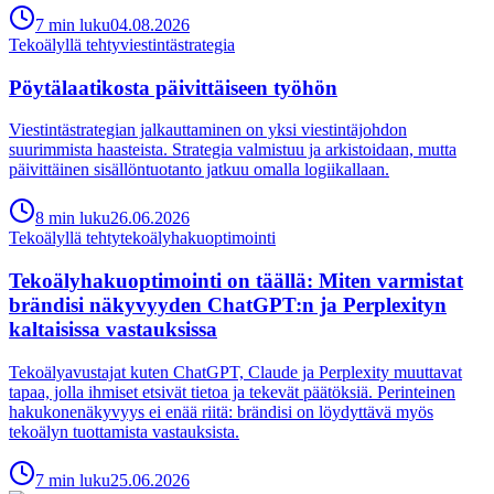
7
min
luku
04.08.2026
Tekoälyllä tehty
viestintästrategia
Pöytälaatikosta päivittäiseen työhön
Viestintästrategian jalkauttaminen on yksi viestintäjohdon
suurimmista haasteista. Strategia valmistuu ja arkistoidaan, mutta
päivittäinen sisällöntuotanto jatkuu omalla logiikallaan.
8
min
luku
26.06.2026
Tekoälyllä tehty
tekoälyhakuoptimointi
Tekoälyhakuoptimointi on täällä: Miten varmistat
brändisi näkyvyyden ChatGPT:n ja Perplexityn
kaltaisissa vastauksissa
Tekoälyavustajat kuten ChatGPT, Claude ja Perplexity muuttavat
tapaa, jolla ihmiset etsivät tietoa ja tekevät päätöksiä. Perinteinen
hakukonenäkyvyys ei enää riitä: brändisi on löydyttävä myös
tekoälyn tuottamista vastauksista.
7
min
luku
25.06.2026