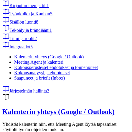
Kirjautuminen ja tili
1
Työnkulku ja Kanban
5
Sisällön luonti
8
Tekoäly ja brändiääni
1
Tiimi ja roolit
2
Integraatiot
5
Kalenterin yhteys (Google / Outlook)
Meeting Agent ja kalenteri
Kokousperusteiset ehdotukset ja toimenpiteet
Kokousanalyysi ja ehdotukset
Saapuneet ja briefit (Inbox)
Järjestelmän hallinta
2
Kalenterin yhteys (Google / Outlook)
Yhdistät kalenterin niin, että Meeting Agent löytää tapaamiset
käyttöliittymän ohjeiden mukaan.