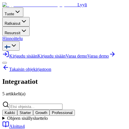
Lyyli
Tuote
Ratkaisut
Resurssit
Hinnoittelu
Kirjaudu sisään
Kirjaudu sisään
Varaa demo
Varaa demo
Takaisin ohjekirjastoon
Integraatiot
5 artikkeli(a)
Kaikki
Starter
Growth
Professional
Ohjeen sisällysluettelo
Aloitus
4