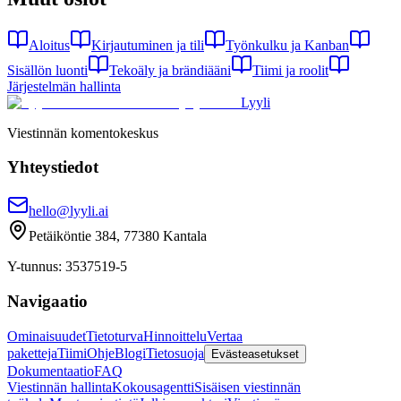
Aloitus
Kirjautuminen ja tili
Työnkulku ja Kanban
Sisällön luonti
Tekoäly ja brändiääni
Tiimi ja roolit
Järjestelmän hallinta
Lyyli
Viestinnän komentokeskus
Yhteystiedot
hello@lyyli.ai
Petäiköntie 384, 77380 Kantala
Y-tunnus
: 3537519-5
Navigaatio
Ominaisuudet
Tietoturva
Hinnoittelu
Vertaa
paketteja
Tiimi
Ohje
Blogi
Tietosuoja
Evästeasetukset
Dokumentaatio
FAQ
Viestinnän hallinta
Kokousagentti
Sisäisen viestinnän