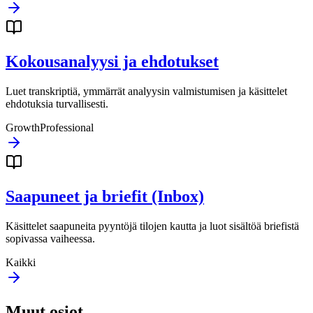
Kokousanalyysi ja ehdotukset
Luet transkriptiä, ymmärrät analyysin valmistumisen ja käsittelet
ehdotuksia turvallisesti.
Growth
Professional
Saapuneet ja briefit (Inbox)
Käsittelet saapuneita pyyntöjä tilojen kautta ja luot sisältöä briefistä
sopivassa vaiheessa.
Kaikki
Muut osiot