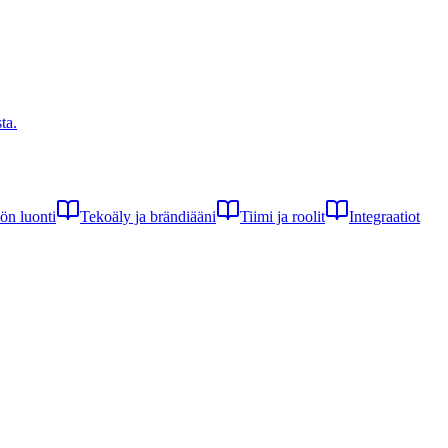
ta.
lön luonti
Tekoäly ja brändiääni
Tiimi ja roolit
Integraatiot