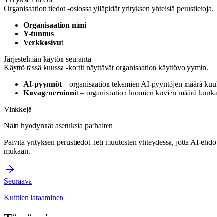
Organisaation tiedot -osiossa ylläpidät yrityksen yhteisiä perustietoja.
Organisaation nimi
Y-tunnus
Verkkosivut
Järjestelmän käytön seuranta
Käyttö tässä kuussa -kortit näyttävät organisaation käyttövolyymin.
AI-pyynnöt
– organisaation tekemien AI-pyyntöjen määrä kuu
Kuvageneroinnit
– organisaation luomien kuvien määrä kuuka
Vinkkejä
Näin hyödynnät asetuksia parhaiten
Päivitä yrityksen perustiedot heti muutosten yhteydessä, jotta AI-ehdot
mukaan.
Seuraava
Kuittien lataaminen