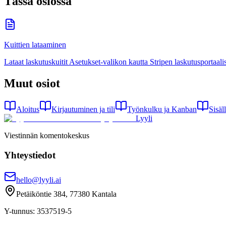
Tässä osiossa
Kuittien lataaminen
Lataat laskutuskuitit Asetukset-valikon kautta Stripen laskutusportaalis
Muut osiot
Aloitus
Kirjautuminen ja tili
Työnkulku ja Kanban
Sisäl
Lyyli
Viestinnän komentokeskus
Yhteystiedot
hello@lyyli.ai
Petäiköntie 384, 77380 Kantala
Y-tunnus
: 3537519-5