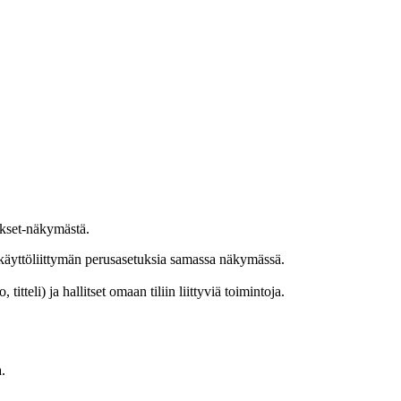
tukset-näkymästä.
 ja käyttöliittymän perusasetuksia samassa näkymässä.
itteli) ja hallitset omaan tiliin liittyviä toimintoja.
.