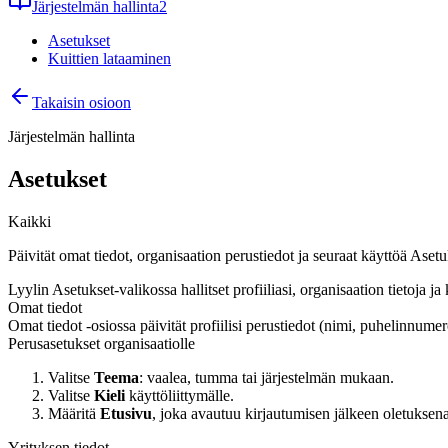
Järjestelmän hallinta
2
Asetukset
Kuittien lataaminen
Takaisin osioon
Järjestelmän hallinta
Asetukset
Kaikki
Päivität omat tiedot, organisaation perustiedot ja seuraat käyttöä Ase
Lyylin Asetukset-valikossa hallitset profiiliasi, organisaation tietoja
Omat tiedot
Omat tiedot -osiossa päivität profiilisi perustiedot (nimi, puhelinnumero, t
Perusasetukset organisaatiolle
Valitse
Teema
: vaalea, tumma tai järjestelmän mukaan.
Valitse
Kieli
käyttöliittymälle.
Määritä
Etusivu
, joka avautuu kirjautumisen jälkeen oletuksena
Yrityksen tiedot