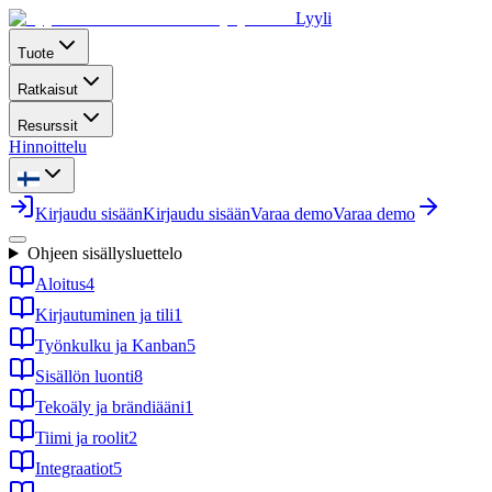
Lyyli
Tuote
Ratkaisut
Resurssit
Hinnoittelu
Kirjaudu sisään
Kirjaudu sisään
Varaa demo
Varaa demo
Ohjeen sisällysluettelo
Aloitus
4
Kirjautuminen ja tili
1
Työnkulku ja Kanban
5
Sisällön luonti
8
Tekoäly ja brändiääni
1
Tiimi ja roolit
2
Integraatiot
5