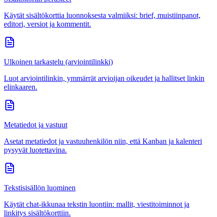
Käytät sisältökorttia luonnoksesta valmiiksi: brief, muistiinpanot,
editori, versiot ja kommentit.
Ulkoinen tarkastelu (arviointilinkki)
Luot arviointilinkin, ymmärrät arvioijan oikeudet ja hallitset linkin
elinkaaren.
Metatiedot ja vastuut
Asetat metatiedot ja vastuuhenkilön niin, että Kanban ja kalenteri
pysyvät luotettavina.
Tekstisisällön luominen
Käytät chat-ikkunaa tekstin luontiin: mallit, viestitoiminnot ja
linkitys sisältökorttiin.