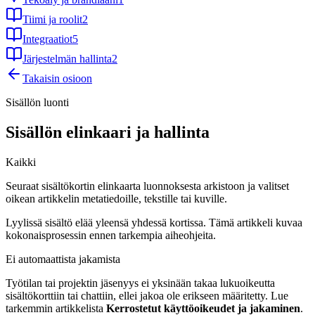
Tiimi ja roolit
2
Integraatiot
5
Järjestelmän hallinta
2
Takaisin osioon
Sisällön luonti
Sisällön elinkaari ja hallinta
Kaikki
Seuraat sisältökortin elinkaarta luonnoksesta arkistoon ja valitset
oikean artikkelin metatiedoille, tekstille tai kuville.
Lyylissä sisältö elää yleensä yhdessä kortissa. Tämä artikkeli kuvaa
kokonaisprosessin ennen tarkempia aiheohjeita.
Ei automaattista jakamista
Työtilan tai projektin jäsenyys ei yksinään takaa lukuoikeutta
sisältökorttiin tai chattiin, ellei jakoa ole erikseen määritetty. Lue
tarkemmin artikkelista
Kerrostetut käyttöoikeudet ja jakaminen
.