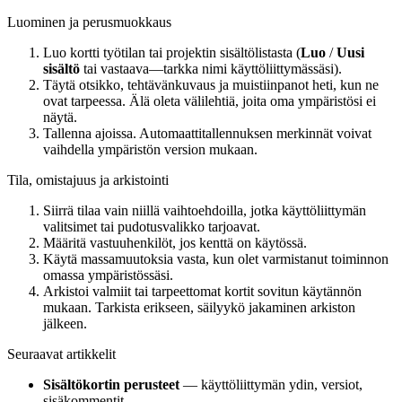
Luominen ja perusmuokkaus
Luo kortti työtilan tai projektin sisältölistasta (
Luo
/
Uusi
sisältö
tai vastaava—tarkka nimi käyttöliittymässäsi).
Täytä otsikko, tehtävänkuvaus ja muistiinpanot heti, kun ne
ovat tarpeessa. Älä oleta välilehtiä, joita oma ympäristösi ei
näytä.
Tallenna ajoissa. Automaattitallennuksen merkinnät voivat
vaihdella ympäristön version mukaan.
Tila, omistajuus ja arkistointi
Siirrä tilaa vain niillä vaihtoehdoilla, jotka käyttöliittymän
valitsimet tai pudotusvalikko tarjoavat.
Määritä vastuuhenkilöt, jos kenttä on käytössä.
Käytä massamuutoksia vasta, kun olet varmistanut toiminnon
omassa ympäristössäsi.
Arkistoi valmiit tai tarpeettomat kortit sovitun käytännön
mukaan. Tarkista erikseen, säilyykö jakaminen arkiston
jälkeen.
Seuraavat artikkelit
Sisältökortin perusteet
— käyttöliittymän ydin, versiot,
sisäkommentit.