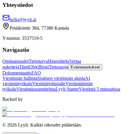
Yhteystiedot
hello@lyyli.ai
Petäiköntie 384, 77380 Kantala
Y-tunnus
: 3537519-5
Navigaatio
Ominaisuudet
Tietoturva
Hinnoittelu
Vertaa
paketteja
Tiimi
Ohje
Blogi
Tietosuoja
Evästeasetukset
Dokumentaatio
FAQ
Viestinnän hallinta
Sisäisen viestinnän alusta
AI
viestintätyökalu
Viestintäjohtajalle
Viestintätiimin
työkalu
Viestintäsuunnitelma
Lyyli Starter
Viestintä 5 minuutissa
Backed by
©
2026
Lyyli.
Kaikki oikeudet pidätetään.