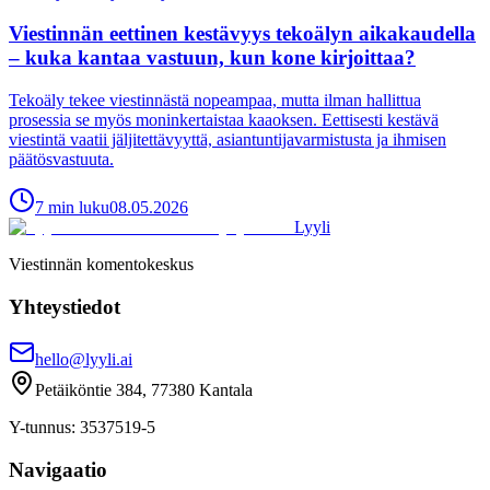
Viestinnän eettinen kestävyys tekoälyn aikakaudella
– kuka kantaa vastuun, kun kone kirjoittaa?
Tekoäly tekee viestinnästä nopeampaa, mutta ilman hallittua
prosessia se myös moninkertaistaa kaaoksen. Eettisesti kestävä
viestintä vaatii jäljitettävyyttä, asiantuntijavarmistusta ja ihmisen
päätösvastuuta.
7
min
luku
08.05.2026
Lyyli
Viestinnän komentokeskus
Yhteystiedot
hello@lyyli.ai
Petäiköntie 384, 77380 Kantala
Y-tunnus
: 3537519-5
Navigaatio