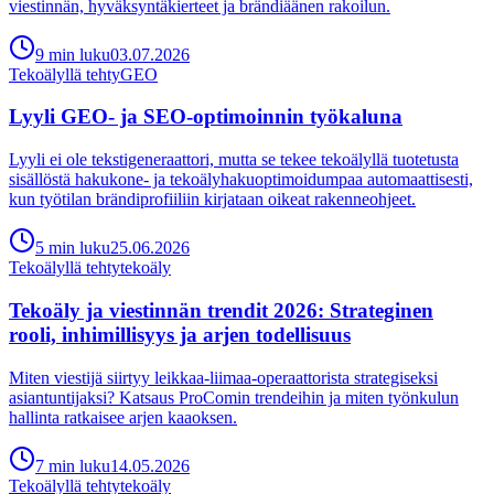
viestinnän, hyväksyntäkierteet ja brändiäänen rakoilun.
9
min
luku
03.07.2026
Tekoälyllä tehty
GEO
Lyyli GEO- ja SEO-optimoinnin työkaluna
Lyyli ei ole tekstigeneraattori, mutta se tekee tekoälyllä tuotetusta
sisällöstä hakukone- ja tekoälyhakuoptimoidumpaa automaattisesti,
kun työtilan brändiprofiiliin kirjataan oikeat rakenneohjeet.
5
min
luku
25.06.2026
Tekoälyllä tehty
tekoäly
Tekoäly ja viestinnän trendit 2026: Strateginen
rooli, inhimillisyys ja arjen todellisuus
Miten viestijä siirtyy leikkaa-liimaa-operaattorista strategiseksi
asiantuntijaksi? Katsaus ProComin trendeihin ja miten työnkulun
hallinta ratkaisee arjen kaaoksen.
7
min
luku
14.05.2026
Tekoälyllä tehty
tekoäly