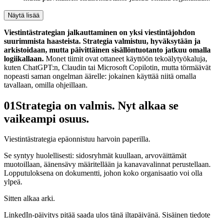
Näytä lisää
Viestintästrategian jalkauttaminen on yksi viestintäjohdon
suurimmista haasteista. Strategia valmistuu, hyväksytään ja
arkistoidaan, mutta päivittäinen sisällöntuotanto jatkuu omalla
logiikallaan.
Monet tiimit ovat ottaneet käyttöön tekoälytyökaluja,
kuten ChatGPT:n, Claudin tai Microsoft Copilotin, mutta törmäävät
nopeasti saman ongelman äärelle: jokainen käyttää niitä omalla
tavallaan, omilla ohjeillaan.
01
Strategia on valmis. Nyt alkaa se
vaikeampi osuus.
Viestintästrategia epäonnistuu harvoin paperilla.
Se syntyy huolellisesti: sidosryhmät kuullaan, arvoväittämät
muotoillaan, äänensävy määritellään ja kanavavalinnat perustellaan.
Lopputuloksena on dokumentti, johon koko organisaatio voi olla
ylpeä.
Sitten alkaa arki.
LinkedIn-päivitys pitää saada ulos tänä iltapäivänä. Sisäinen tiedote