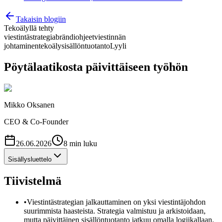
Takaisin blogiin
Tekoälyllä tehty
viestintästrategia
brändiohjeet
viestinnän
johtaminen
tekoäly
sisällöntuotanto
Lyyli
Pöytälaatikosta päivittäiseen työhön
Mikko Oksanen
CEO & Co-Founder
26.06.2026
8
min
luku
Sisällysluettelo
Tiivistelmä
•
Viestintästrategian jalkauttaminen on yksi viestintäjohdon
suurimmista haasteista. Strategia valmistuu ja arkistoidaan,
mutta päivittäinen sisällöntuotanto jatkuu omalla logiikallaan.