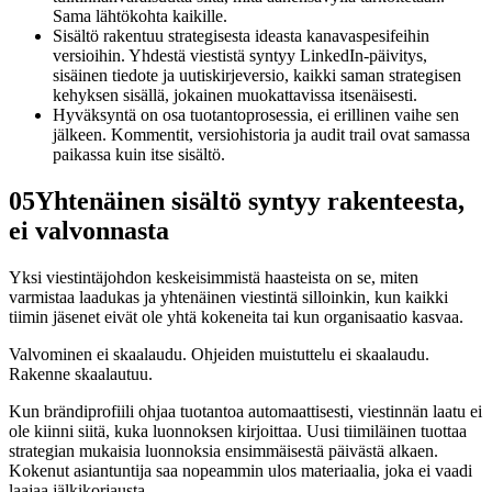
Sama lähtökohta kaikille.
Sisältö rakentuu strategisesta ideasta kanavaspesifeihin
versioihin. Yhdestä viestistä syntyy LinkedIn-päivitys,
sisäinen tiedote ja uutiskirjeversio, kaikki saman strategisen
kehyksen sisällä, jokainen muokattavissa itsenäisesti.
Hyväksyntä on osa tuotantoprosessia, ei erillinen vaihe sen
jälkeen. Kommentit, versiohistoria ja audit trail ovat samassa
paikassa kuin itse sisältö.
05
Yhtenäinen sisältö syntyy rakenteesta,
ei valvonnasta
Yksi viestintäjohdon keskeisimmistä haasteista on se, miten
varmistaa laadukas ja yhtenäinen viestintä silloinkin, kun kaikki
tiimin jäsenet eivät ole yhtä kokeneita tai kun organisaatio kasvaa.
Valvominen ei skaalaudu. Ohjeiden muistuttelu ei skaalaudu.
Rakenne skaalautuu.
Kun brändiprofiili ohjaa tuotantoa automaattisesti, viestinnän laatu ei
ole kiinni siitä, kuka luonnoksen kirjoittaa. Uusi tiimiläinen tuottaa
strategian mukaisia luonnoksia ensimmäisestä päivästä alkaen.
Kokenut asiantuntija saa nopeammin ulos materiaalia, joka ei vaadi
laajaa jälkikorjausta.