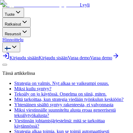
Lyyli
Tuote
Ratkaisut
Resurssit
Hinnoittelu
Kirjaudu sisään
Kirjaudu sisään
Varaa demo
Varaa demo
Tässä artikkelissa
Strategia on valmis. Nyt alkaa se vaikeampi osuus.
Miksi kuilu syntyy?
Tekoäly on jo käytössä. Ongelma on siinä, miten.
Mitä tarkoittaa, kun strategia viedään työnkulun keskiöön?
Yhtenäinen sisältö syntyy rakenteesta, ei valvonnasta
Miksi viestinnälle suunniteltu alusta eroaa geneerisestä
tekoälytyökalusta?
Viestinnän johtamisjärjestelmä: mitä se tarkoittaa
käytännössä?
Strategia alkaa toimia, kun se toimii automaattisesti