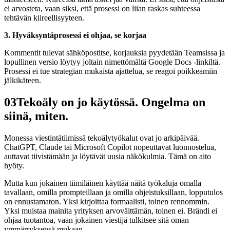
ei arvosteta, vaan siksi, että prosessi on liian raskas suhteessa
tehtävän kiireellisyyteen.
3. Hyväksyntäprosessi ei ohjaa, se korjaa
Kommentit tulevat sähköpostitse, korjauksia pyydetään Teamsissa ja
lopullinen versio löytyy joltain nimettömältä Google Docs -linkiltä.
Prosessi ei tue strategian mukaista ajattelua, se reagoi poikkeamiin
jälkikäteen.
03
Tekoäly on jo käytössä. Ongelma on
siinä, miten.
Monessa viestintätiimissä tekoälytyökalut ovat jo arkipäivää.
ChatGPT, Claude tai Microsoft Copilot nopeuttavat luonnostelua,
auttavat tiivistämään ja löytävät uusia näkökulmia. Tämä on aito
hyöty.
Mutta kun jokainen tiimiläinen käyttää näitä työkaluja omalla
tavallaan, omilla prompteillaan ja omilla ohjeistuksillaan, lopputulos
on ennustamaton. Yksi kirjoittaa formaalisti, toinen rennommin.
Yksi muistaa mainita yrityksen arvoväittämän, toinen ei. Brändi ei
ohjaa tuotantoa, vaan jokainen viestijä tulkitsee sitä oman
ymmärryksensä mukaan.