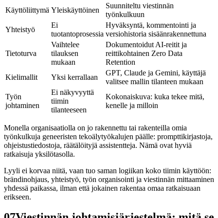
Suunniteltu viestinnän
Käyttöliittymä
Yleiskäyttöinen
työnkulkuun
Ei
Hyväksyntä, kommentointi ja
Yhteistyö
tuotantoprosessia
versiohistoria sisäänrakennettuna
Vaihtelee
Dokumentoidut AI-reitit ja
Tietoturva
tilauksen
reittikohtainen Zero Data
mukaan
Retention
GPT, Claude ja Gemini, käyttäjä
Kielimallit
Yksi kerrallaan
valitsee mallin tilanteen mukaan
Ei näkyvyyttä
Työn
Kokonaiskuva: kuka tekee mitä,
tiimin
johtaminen
kenelle ja milloin
tilanteeseen
Monella organisaatiolla on jo rakennettu tai rakenteilla omia
työnkulkuja geneeristen tekoälytyökalujen päälle: prompttikirjastoja,
ohjeistustiedostoja, räätälöityjä assistentteja. Nämä ovat hyviä
ratkaisuja yksilötasolla.
Lyyli ei korvaa niitä, vaan tuo saman logiikan koko tiimin käyttöön:
brändinohjaus, yhteistyö, työn organisointi ja viestinnän mittaaminen
yhdessä paikassa, ilman että jokainen rakentaa omaa ratkaisuaan
erikseen.
07
Viestinnän johtamisjärjestelmä: mitä se