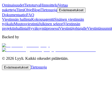
Ominaisuudet
Tietoturva
Hinnoittelu
Vertaa
paketteja
Tiimi
Ohje
Blogi
Tietosuoja
Evästeasetukset
Dokumentaatio
FAQ
Viestinnän hallinta
Kokousagentti
Sisäisen viestinnän
työkalu
Muutosviestintä
Julkinen sektori
Viestinnän
projektinhallinta
Hyväksyntäprosessi
Viestintäjohtajalle
Viestintäsuunni
Backed by
©
2026
Lyyli.
Kaikki oikeudet pidätetään.
Tietosuoja
Evästeasetukset