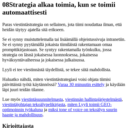
08
Strategia alkaa toimia, kun se toimii
automaattisesti
Paras viestintästrategia on sellainen, jota tiimi noudattaa ilman, että
heidän täytyy ajatella sitä erikseen.
Se ei synny muistuttelemalla tai lisäämällä ohjeistussivuja intranetiin.
Se ei synny pyytämällä jokaista tiimiläistä rakentamaan omaa
prompttikirjastoaan. Se syntyy rakentamalla työnkulku, jossa
strategia on läsnä jokaisessa luonnoksessa, jokaisessa
hyväksyntävaiheessa ja jokaisessa julkaisussa.
Lyyli ei tee viestinnästä täydellistä, se tekee siitä mahdollista.
Haluatko nähdä, miten viestintästrategiasi voisi ohjata tiimisi
päivittäistä työtä käytännössä?
Varaa 30 minuutin esittely
ja käydään
läpi juuri teidän tilanne.
Lue myös
viestintäsuunnitelmasta
,
viestinnän hallintajärjestelmästä
,
viestintäjohtajan tekoälypelikirjasta
,
miten Lyyli toimii GEO-
optimoinnin työkaluna
ja
miksi tone of voice on tekoälyn suurin
haaste ja mahdollisuus
.
Kirjoittajasta