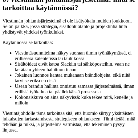
tarkoittaa käytännössä?
Viestinnän johtamisjärjestelmä ei ole lisätyökalu muiden joukkoon.
Se on paikka, jossa strategia, sisällöntuotanto ja projektinhallinta
yhdistyvät yhdeksi työnkuluksi.
Käytännössä se tarkoittaa:
Viestintäsuunnitelma näkyy suoraan tiimin työnäkymässä, ei
erillisessä kalenterissa tai taulukossa
Sisältöideat eivät katoa Slackiin tai sähköposteihin, vaan ne
kerätään yhteen hallittuun tilaan
Jokainen luonnos kantaa mukanaan brändiohjeita, eikä niitä
tarvitse erikseen etsiä
Usean brändin hallinta onnistuu samassa järjestelmässä, ilman
erillisiä työkaluja tai päällekkäisiä prosesseja
Kokonaiskuva on aina näkyvissä: kuka tekee mitä, kenelle ja
milloin
Viestintäjohdolle tämä tarkoittaa sitä, että huomio siirtyy yksittäisten
julkaisujen tarkastamisesta strategiseen ohjaukseen. Tiimi tietää, mitä
tehdään ja miksi, ja järjestelmä varmistaa, että tekeminen pysyy
linjassa.