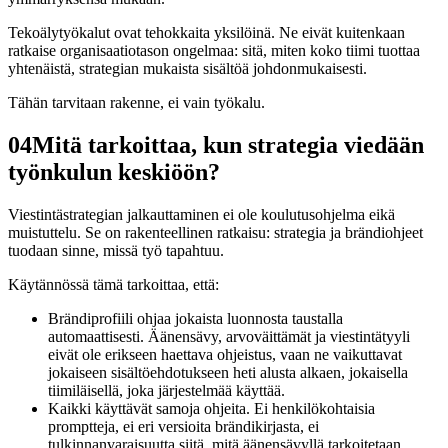
Tekoälytyökalut ovat tehokkaita yksilöinä. Ne eivät kuitenkaan
ratkaise organisaatiotason ongelmaa: sitä, miten koko tiimi tuottaa
yhtenäistä, strategian mukaista sisältöä johdonmukaisesti.
Tähän tarvitaan rakenne, ei vain työkalu.
04
Mitä tarkoittaa, kun strategia viedään
työnkulun keskiöön?
Viestintästrategian jalkauttaminen ei ole koulutusohjelma eikä
muistuttelu. Se on rakenteellinen ratkaisu: strategia ja brändiohjeet
tuodaan sinne, missä työ tapahtuu.
Käytännössä tämä tarkoittaa, että:
Brändiprofiili ohjaa jokaista luonnosta taustalla
automaattisesti. Äänensävy, arvoväittämät ja viestintätyyli
eivät ole erikseen haettava ohjeistus, vaan ne vaikuttavat
jokaiseen sisältöehdotukseen heti alusta alkaen, jokaisella
tiimiläisellä, joka järjestelmää käyttää.
Kaikki käyttävät samoja ohjeita. Ei henkilökohtaisia
promptteja, ei eri versioita brändikirjasta, ei
tulkinnanvaraisuutta siitä, mitä äänensävyllä tarkoitetaan.