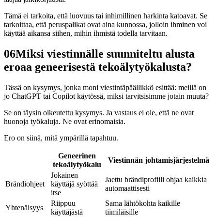
Tämä ei tarkoita, että luovuus tai inhimillinen harkinta katoavat. Se
tarkoittaa, että peruspalikat ovat aina kunnossa, jolloin ihminen voi
käyttää aikansa siihen, mihin ihmistä todella tarvitaan.
06
Miksi viestinnälle suunniteltu alusta
eroaa geneerisestä tekoälytyökalusta?
Tässä on kysymys, jonka moni viestintäpäällikkö esittää: meillä on
jo ChatGPT tai Copilot käytössä, miksi tarvitsisimme jotain muuta?
Se on täysin oikeutettu kysymys. Ja vastaus ei ole, että ne ovat
huonoja työkaluja. Ne ovat erinomaisia.
Ero on siinä, mitä ympärillä tapahtuu.
Geneerinen
Viestinnän johtamisjärjestelmä
tekoälytyökalu
Jokainen
Jaettu brändiprofiili ohjaa kaikkia
Brändiohjeet
käyttäjä syöttää
automaattisesti
itse
Riippuu
Sama lähtökohta kaikille
Yhtenäisyys
käyttäjästä
tiimiläisille