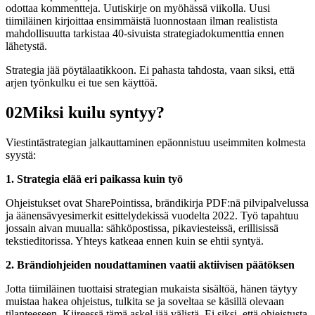
odottaa kommentteja. Uutiskirje on myöhässä viikolla. Uusi
tiimiläinen kirjoittaa ensimmäistä luonnostaan ilman realistista
mahdollisuutta tarkistaa 40-sivuista strategiadokumenttia ennen
lähetystä.
Strategia jää pöytälaatikkoon. Ei pahasta tahdosta, vaan siksi, että
arjen työnkulku ei tue sen käyttöä.
02
Miksi kuilu syntyy?
Viestintästrategian jalkauttaminen epäonnistuu useimmiten kolmesta
syystä:
1. Strategia elää eri paikassa kuin työ
Ohjeistukset ovat SharePointissa, brändikirja PDF:nä pilvipalvelussa
ja äänensävyesimerkit esittelydekissä vuodelta 2022. Työ tapahtuu
jossain aivan muualla: sähköpostissa, pikaviesteissä, erillisissä
tekstieditorissa. Yhteys katkeaa ennen kuin se ehtii syntyä.
2. Brändiohjeiden noudattaminen vaatii aktiivisen päätöksen
Jotta tiimiläinen tuottaisi strategian mukaista sisältöä, hänen täytyy
muistaa hakea ohjeistus, tulkita se ja soveltaa se käsillä olevaan
tilanteeseen. Kiireessä tämä askel jää välistä. Ei siksi, että ohjeistusta