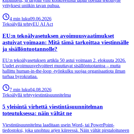
kilpailuetu, ja tarjoaa viisi konkreettista tapaa opettaa tekoälylle
yrityksesi uniikin tavan puhua.
4
min
luku
09.06.2026
Tekoälyllä tehty
EU AI Act
EU:n tekoälyasetuksen avoimuusvaatimukset
astuivat voimaan: Mitä tämä tarkoittaa viestinnälle
ja sisällöntuotannolle?
EU:n tekoälyasetuksen artikla 50 astui voimaan 2. elokuuta 2026.
Uudet avoimuusvelvoitteet muuttavat sisällöntuotantoa – mutta
hallittu human-in-the-loop -työnkulku suojaa organisaatiota ilman
turhaa byrokratiaa.
7
min
luku
04.08.2026
Tekoälyllä tehty
viestintäsuunnitelma
5 yleisintä virhettä viestintäsuunnitelman
toteutuksessa: näin vältät ne
Viestintäsuunnitelma laaditaan usein Word- tai PowerPoint-
tiedostoksi, joka unohtuu arjen kiireessä. Näin vältät pirstaloituneen