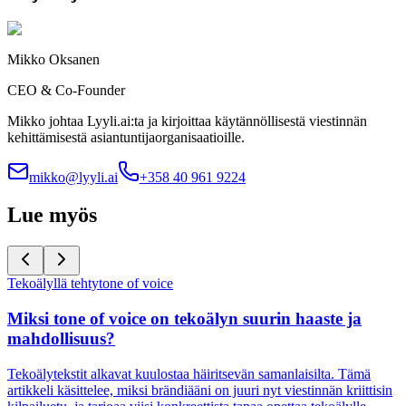
Mikko Oksanen
CEO & Co-Founder
Mikko johtaa Lyyli.ai:ta ja kirjoittaa käytännöllisestä viestinnän
kehittämisestä asiantuntijaorganisaatioille.
mikko@lyyli.ai
+358 40 961 9224
Lue myös
Tekoälyllä tehty
tone of voice
Miksi tone of voice on tekoälyn suurin haaste ja
mahdollisuus?
Tekoälytekstit alkavat kuulostaa häiritsevän samanlaisilta. Tämä
artikkeli käsittelee, miksi brändiääni on juuri nyt viestinnän kriittisin